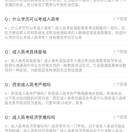
经验的人参加的高等教育入学考试。它为成年人提供了追求学历提升和个人
发展的机会，充分体现了教育公平和社会包容。
Q：什么学历可以考成人高考
1 个回答
A：什么学历可以考成人高考？成人高考是国家教育考试制度的一部分，旨
在方便在职人员和其他无法参加普通高考的人群继续接受高等教育。到底什
么学历可以考成人高考呢？持有哪些学历可以考
Q：成人高考具体是啥
1 个回答
A：成人高考具体是啥？成人高考是指成年人通过参加高等教育自学考试，
取得与普通高中毕业生同等文凭的一种教育考试形式。它是我国高教继续教
育的一种途径，为那些因各种原因无法参加普通
Q：西安成人高考严格吗
1 个回答
A：西安成人高考严格吗？西安成人高考的严格程度相对较高。具体来说，
以下是对该问题的问答内容：西安成人高考的报名条件是什么西安成人高考
报名条件相对较为宽松，只要年满18周岁，具有
Q：成人高考经济学难吗吗
1 个回答
A：成人高考经济学难吗吗？经济学作为一门学科，对于很多人来说可能会
感到困难。成人高考经济学难吗？成人高考经济学难吗对于大多数人来说，