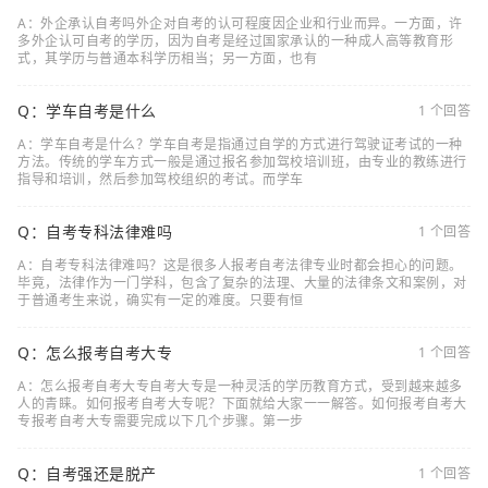
A：外企承认自考吗外企对自考的认可程度因企业和行业而异。一方面，许
多外企认可自考的学历，因为自考是经过国家承认的一种成人高等教育形
式，其学历与普通本科学历相当；另一方面，也有
Q：学车自考是什么
1 个回答
A：学车自考是什么？学车自考是指通过自学的方式进行驾驶证考试的一种
方法。传统的学车方式一般是通过报名参加驾校培训班，由专业的教练进行
指导和培训，然后参加驾校组织的考试。而学车
Q：自考专科法律难吗
1 个回答
A：自考专科法律难吗？这是很多人报考自考法律专业时都会担心的问题。
毕竟，法律作为一门学科，包含了复杂的法理、大量的法律条文和案例，对
于普通考生来说，确实有一定的难度。只要有恒
Q：怎么报考自考大专
1 个回答
A：怎么报考自考大专自考大专是一种灵活的学历教育方式，受到越来越多
人的青睐。如何报考自考大专呢？下面就给大家一一解答。如何报考自考大
专报考自考大专需要完成以下几个步骤。第一步
Q：自考强还是脱产
1 个回答