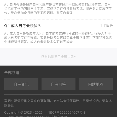
A：自考强还是脱产自考和脱产是目前普遍用于继续教育的两种方式。自考
是指在工作的同时自主学习，完成学习任务并参加考试。脱产则是指放下工
作，专心参加全日制的学习和培训。到底自考强
Q：成人自考最快多久
1 个回答
A：成人自考是指成年人利用自学的方式进行考试的一种途径。很多人对于
成人自考速度存在疑惑，究竟最快多久可以完成全部学业呢？下面我将就这
个问题进行解答。成人自考最快多久可以完成全
感谢你浏览了全部内容~
全部频道：
自考资讯
自考问答
网站地图
声明：部分资讯文章来自互联网，对本站有任何建议、意见或投诉，请与本
站联系
Copyright © 2023 - 2026
渝ICP备2025054607号-3