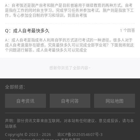
A：自考强还是脱产自考和脱产是目前普遍用于继续教育的两种方式。自考
是指在工作的同时自主学习，完成学习任务并参加考试。脱产则是指放下工
作，专心参加全日制的学习和培训。到底自考强
Q：成人自考最快多久
1 个回答
A：成人自考是指成年人利用自学的方式进行考试的一种途径。很多人对于
成人自考速度存在疑惑，究竟最快多久可以完成全部学业呢？下面我将就这
个问题进行解答。成人自考最快多久可以完成全
感谢你浏览了全部内容~
全部频道：
自考资讯
自考问答
网站地图
声明：部分资讯文章来自互联网，对本站有任何建议、意见或投诉，请与本
站联系
Copyright © 2023 - 2026
渝ICP备2025054607号-3