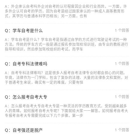
A：外企承认自考吗外企对自考的认可程度因企业和行业而异。一方面，许
多外企认可自考的学历，因为自考是经过国家承认的一种成人高等教育形
式，其学历与普通本科学历相当；另一方面，也有
Q：学车自考是什么
1 个回答
A：学车自考是什么？学车自考是指通过自学的方式进行驾驶证考试的一种
方法。传统的学车方式一般是通过报名参加驾校培训班，由专业的教练进行
指导和培训，然后参加驾校组织的考试。而学车
Q：自考专科法律难吗
1 个回答
A：自考专科法律难吗？这是很多人报考自考法律专业时都会担心的问题。
毕竟，法律作为一门学科，包含了复杂的法理、大量的法律条文和案例，对
于普通考生来说，确实有一定的难度。只要有恒
Q：怎么报考自考大专
1 个回答
A：怎么报考自考大专自考大专是一种灵活的学历教育方式，受到越来越多
人的青睐。如何报考自考大专呢？下面就给大家一一解答。如何报考自考大
专报考自考大专需要完成以下几个步骤。第一步
Q：自考强还是脱产
1 个回答