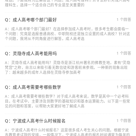
难题。下面我将为您解答这个问题。成人高考理科什么专业好针对成人高考
理科生，选择一个适合自己的专业是至关重要的
Q：成人高考哪个部门最好
1 个回答
A：成人高考哪个部门最好？在选择参加成人高考时，很多考生都会面临一
个问题：究竟是选报普通高校、中职院校还是独立设置的成人高校？针对这
个问题，我将从不同角度进行解答。成人高考选
Q：灵隐寺成人高考能用吗
1 个回答
A：灵隐寺成人高考能用吗？灵隐寺是浙江杭州著名的佛教圣地，素有“灵隐
梵宫”之称，自古以来吸引着无数信徒和游客前来参观。一种新的现象出现
了：越来越多的成年人选择在灵隐寺参加高考
Q：成人高考需要考哪些数学
1 个回答
A：成人高考需要考哪些数学？对于成人高考来说，数学是其中一个必考科
目。在考试中，主要涉及到数学的基础知识和基本运算能力。以下是一些常
见的问题和答案，以帮助大家更好地了解成人高
Q：宁波成人高考什么时候报名
1 个回答
A：宁波成人高考什么时候报名？这是很多成人考生关心的问题。根据宁波
市教育考试院的安排，一般情况下，宁波成人高考的报名时间通常为每年的