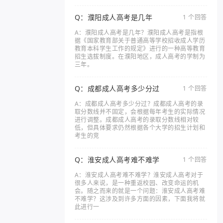
Q：濮阳成人高考是几年
1 个回答
A：濮阳成人高考是几年？濮阳成人高考是指根
据《国家教育部关于普通高等学校招收成人学历
教育本科学生工作的规定》进行的一种高等教育
招生选拔制度。在濮阳地区，成人高考的学制为
三年。
Q：成都成人高考多少分过
1 个回答
A：成都成人高考多少分过？成都成人高考的录
取分数线并不固定，会根据每年考生的实际情况
进行调整。成都成人高考的录取分数线相对较
低，但具体要求仍然根据各个大学的招生计划和
考生的竞
Q：淮安成人高考难不难学
1 个回答
A：淮安成人高考难不难学？淮安成人高考对于
很多人来说，是一种重返校园、改变命运的机
会。随之而来的就是一个问题：淮安成人高考难
不难学？这涉及到许多方面的因素，下面我将就
此进行一