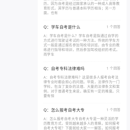
历，因为自考是经过国家承认的一种成人高等教
育形式，其学历与普通本科学历相当；另一方
面，也有
Q：学车自考是什么
1 个回答
A：学车自考是什么？学车自考是指通过自学的
方式进行驾驶证考试的一种方法。传统的学车方
式一般是通过报名参加驾校培训班，由专业的教
练进行指导和培训，然后参加驾校组织的考试。
而学车
Q：自考专科法律难吗
1 个回答
A：自考专科法律难吗？这是很多人报考自考法
律专业时都会担心的问题。毕竟，法律作为一门
学科，包含了复杂的法理、大量的法律条文和案
例，对于普通考生来说，确实有一定的难度。只
要有恒
Q：怎么报考自考大专
1 个回答
A：怎么报考自考大专自考大专是一种灵活的学
历教育方式，受到越来越多人的青睐。如何报考
自考大专呢？下面就给大家一一解答。如何报考