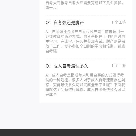
自考大专报考自考大专需要完成以下几个步骤。
第一步
Q：自考强还是脱产
1 个回答
A：自考强还是脱产自考和脱产是目前普遍用于
继续教育的两种方式。自考是指在工作的同时自
主学习，完成学习任务并参加考试。脱产则是指
放下工作，专心参加全日制的学习和培训。到底
自考强
Q：成人自考最快多久
1 个回答
A：成人自考是指成年人利用自学的方式进行考
试的一种途径。很多人对于成人自考速度存在疑
惑，究竟最快多久可以完成全部学业呢？下面我
将就这个问题进行解答。成人自考最快多久可以
完成全