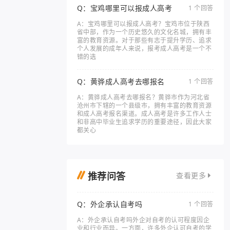
Q：宝鸡哪里可以报成人高考
1 个回答
A：宝鸡哪里可以报成人高考？宝鸡市位于陕西
省中部，作为一个历史悠久的文化名城，拥有丰
富的教育资源。对于那些有志于提升学历、追求
个人发展的成年人来说，报考成人高考是一个不
错的选
Q：黄骅成人高考去哪报名
1 个回答
A：黄骅成人高考去哪报名？黄骅市作为河北省
沧州市下辖的一个县级市，拥有丰富的教育资源
和成人高考报名渠道。成人高考是许多工作人士
和非高中毕业生追求学历的重要途径，因此大家
都关心
推荐问答
查看更多
Q：外企承认自考吗
1 个回答
A：外企承认自考吗外企对自考的认可程度因企
业和行业而异。一方面，许多外企认可自考的学