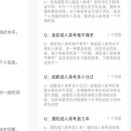
A：宝鸡哪里可以报成人高考？宝鸡市位于陕西
省中部，作为一个历史悠久的文化名城，拥有丰
富的教育资源。对于那些有志于提升学历、追求
个人发展的成年人来说，报考成人高考是一个不
错的选
相对水平。
Q：淮安成人高考难不难学
1 个回答
A：淮安成人高考难不难学？淮安成人高考对于
很多人来说，是一种重返校园、改变命运的机
会。随之而来的就是一个问题：淮安成人高考难
不难学？这涉及到许多方面的因素，下面我将就
个人信息。
此进行一
Q：成都成人高考多少分过
1 个回答
A：成都成人高考多少分过？成都成人高考的录
取分数线并不固定，会根据每年考生的实际情况
的一段时间
进行调整。成都成人高考的录取分数线相对较
低，但具体要求仍然根据各个大学的招生计划和
考生的竞
Q：濮阳成人高考是几年
1 个回答
A：濮阳成人高考是几年？濮阳成人高考是指根
决定因素。