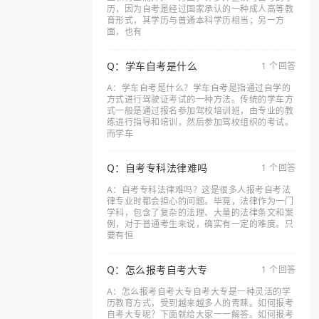
历，因为自考是经过国家承认的一种成人高等教
育形式，其学历与普通本科学历相当；另一方
面，也有
Q：学车自考是什么
1 个回答
A：学车自考是什么？学车自考是指通过自学的
方式进行驾驶证考试的一种方法。传统的学车方
式一般是通过报名参加驾校培训班，由专业的教
练进行指导和培训，然后参加驾校组织的考试。
而学车
Q：自考专科法律难吗
1 个回答
A：自考专科法律难吗？这是很多人报考自考法
律专业时都会担心的问题。毕竟，法律作为一门
学科，包含了复杂的法理、大量的法律条文和案
例，对于普通考生来说，确实有一定的难度。只
要有恒
Q：怎么报考自考大专
1 个回答
A：怎么报考自考大专自考大专是一种灵活的学
历教育方式，受到越来越多人的青睐。如何报考
自考大专呢？下面就给大家一一解答。如何报考