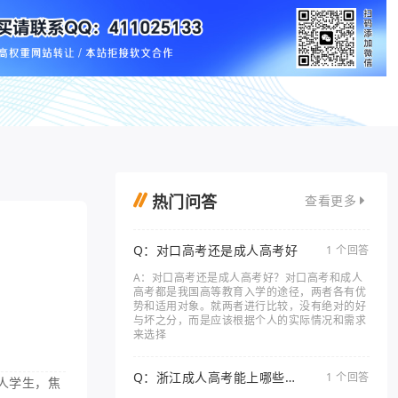
热门问答
查看更多
Q：对口高考还是成人高考好
1 个回答
A：对口高考还是成人高考好？对口高考和成人
高考都是我国高等教育入学的途径，两者各有优
势和适用对象。就两者进行比较，没有绝对的好
与坏之分，而是应该根据个人的实际情况和需求
来选择
Q：浙江成人高考能上哪些大
1 个回答
人学生，焦
学