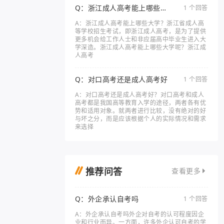
Q：浙江成人高考能上哪些大
1 个回答
学
A：浙江成人高考能上哪些大学？浙江省成人高
等学校招生考试，即浙江成人高考，是为了提供
更多机会给工作人士和非应届高中毕业生进入大
学深造。浙江成人高考能上哪些大学呢？浙江成
人高考
Q：对口高考还是成人高考好
1 个回答
A：对口高考还是成人高考好？对口高考和成人
高考都是我国高等教育入学的途径，两者各有优
势和适用对象。就两者进行比较，没有绝对的好
与坏之分，而是应该根据个人的实际情况和需求
来选择
推荐问答
查看更多
Q：外企承认自考吗
1 个回答
A：外企承认自考吗外企对自考的认可程度因企
业和行业而异。一方面，许多外企认可自考的学