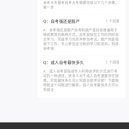
自考大专报考自考大专需要完成以下几个步骤。
第一步
Q：自考强还是脱产
1 个回答
A：自考强还是脱产自考和脱产是目前普遍用于
继续教育的两种方式。自考是指在工作的同时自
主学习，完成学习任务并参加考试。脱产则是指
放下工作，专心参加全日制的学习和培训。到底
自考强
Q：成人自考最快多久
1 个回答
A：成人自考是指成年人利用自学的方式进行考
试的一种途径。很多人对于成人自考速度存在疑
惑，究竟最快多久可以完成全部学业呢？下面我
将就这个问题进行解答。成人自考最快多久可以
完成全