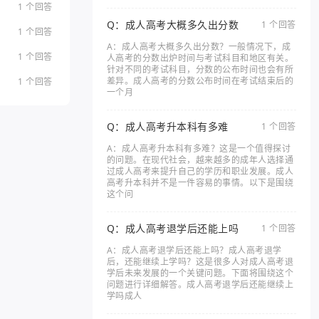
1 个回答
Q：成人高考大概多久出分数
1 个回答
1 个回答
A：成人高考大概多久出分数？一般情况下，成
1 个回答
人高考的分数出炉时间与考试科目和地区有关。
针对不同的考试科目，分数的公布时间也会有所
差异。成人高考的分数公布时间在考试结束后的
1 个回答
一个月
Q：成人高考升本科有多难
1 个回答
A：成人高考升本科有多难？这是一个值得探讨
的问题。在现代社会，越来越多的成年人选择通
过成人高考来提升自己的学历和职业发展。成人
高考升本科并不是一件容易的事情。以下是围绕
这个问
Q：成人高考退学后还能上吗
1 个回答
A：成人高考退学后还能上吗？成人高考退学
后，还能继续上学吗？这是很多人对成人高考退
学后未来发展的一个关键问题。下面将围绕这个
问题进行详细解答。成人高考退学后还能继续上
学吗成人