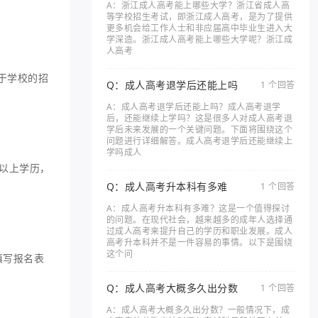
A：浙江成人高考能上哪些大学？浙江省成人高
等学校招生考试，即浙江成人高考，是为了提供
更多机会给工作人士和非应届高中毕业生进入大
学深造。浙江成人高考能上哪些大学呢？浙江成
人高考
于学校的招
Q：成人高考退学后还能上吗
1 个回答
A：成人高考退学后还能上吗？成人高考退学
后，还能继续上学吗？这是很多人对成人高考退
学后未来发展的一个关键问题。下面将围绕这个
问题进行详细解答。成人高考退学后还能继续上
学吗成人
以上学历，
Q：成人高考升本科有多难
1 个回答
A：成人高考升本科有多难？这是一个值得探讨
的问题。在现代社会，越来越多的成年人选择通
过成人高考来提升自己的学历和职业发展。成人
高考升本科并不是一件容易的事情。以下是围绕
这个问
填写报名表
Q：成人高考大概多久出分数
1 个回答
A：成人高考大概多久出分数？一般情况下，成