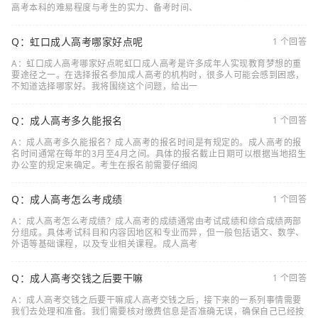
高考本科的难易程度与考生的实力、备考时间、
Q：虹口成人高考哪家好点呢
1 个回答
A：虹口成人高考哪家好点呢虹口成人高考是许多成年人实现教育梦想的重
要途径之一。在选择报名参加成人高考的机构时，很多人可能会感到困惑，
不知道选择哪家好。我将围绕这个问题，给出一
Q：成人高考多久能报名
1 个回答
A：成人高考多久能报名？成人高考的报名时间是有规定的。成人高考的报
名时间通常在每年的3月至4月之间。具体的报名截止日期可以根据当地招生
办公室的规定来确定。考生在报名前需要仔细阅
Q：成人高考怎么考成绩
1 个回答
A：成人高考怎么考成绩？成人高考的成绩通常由考试成绩和综合成绩两部
分组成。具体考试科目和内容因地区和专业而异，但一般包括语文、数学、
外语等基础课程，以及专业相关课程。成人高考
Q：成人高考交钱之后要干嘛
1 个回答
A：成人高考交钱之后要干嘛成人高考交钱之后，接下来的一系列事情需要
我们去处理和准备。我们需要核对缴费信息是否准确无误，确保自己已经按