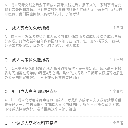
A：成人高考交钱之后要干嘛成人高考交钱之后，接下来的一系列事情需要
我们去处理和准备。我们需要核对缴费信息是否准确无误，确保自己已经按
时缴费。我们要查阅相关的考试安排，了解考试
Q：成人高考怎么考成绩
1 个回答
A：成人高考怎么考成绩？成人高考的成绩通常由考试成绩和综合成绩两部
分组成。具体考试科目和内容因地区和专业而异，但一般包括语文、数学、
外语等基础课程，以及专业相关课程。成人高考
Q：成人高考多久能报名
1 个回答
A：成人高考多久能报名？成人高考的报名时间是有规定的。成人高考的报
名时间通常在每年的3月至4月之间。具体的报名截止日期可以根据当地招生
办公室的规定来确定。考生在报名前需要仔细阅
Q：虹口成人高考哪家好点呢
1 个回答
A：虹口成人高考哪家好点呢虹口成人高考是许多成年人实现教育梦想的重
要途径之一。在选择报名参加成人高考的机构时，很多人可能会感到困惑，
不知道选择哪家好。我将围绕这个问题，给出一
Q：宁波成人高考本科容易吗
1 个回答