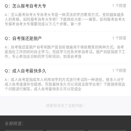
Q：怎么报考自考大专
1 个回答
A：怎么报考自考大专自考大专是一种灵活的学历教育方式，受到越来越多
人的青睐。如何报考自考大专呢？下面就给大家一一解答。如何报考自考大
专报考自考大专需要完成以下几个步骤。第一步
Q：自考强还是脱产
1 个回答
A：自考强还是脱产自考和脱产是目前普遍用于继续教育的两种方式。自考
是指在工作的同时自主学习，完成学习任务并参加考试。脱产则是指放下工
作，专心参加全日制的学习和培训。到底自考强
Q：成人自考最快多久
1 个回答
A：成人自考是指成年人利用自学的方式进行考试的一种途径。很多人对于
成人自考速度存在疑惑，究竟最快多久可以完成全部学业呢？下面我将就这
个问题进行解答。成人自考最快多久可以完成全
感谢你浏览了全部内容~
全部频道：