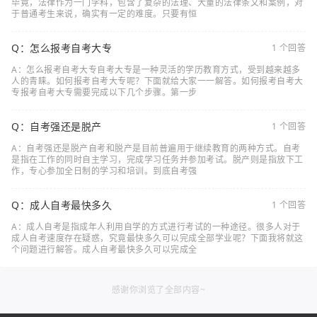
毕竟，法律作为一门学科，包含了复杂的法理、大量的法律条文和案例，对
于普通考生来说，确实有一定的难度。只要有恒
Q：怎么报考自考大专
1 个回答
A：怎么报考自考大专自考大专是一种灵活的学历教育方式，受到越来越多
人的青睐。如何报考自考大专呢？下面就给大家一一解答。如何报考自考大
专报考自考大专需要完成以下几个步骤。第一步
Q：自考强还是脱产
1 个回答
A：自考强还是脱产自考和脱产是目前普遍用于继续教育的两种方式。自考
是指在工作的同时自主学习，完成学习任务并参加考试。脱产则是指放下工
作，专心参加全日制的学习和培训。到底自考强
Q：成人自考最快多久
1 个回答
A：成人自考是指成年人利用自学的方式进行考试的一种途径。很多人对于
成人自考速度存在疑惑，究竟最快多久可以完成全部学业呢？下面我将就这
个问题进行解答。成人自考最快多久可以完成全
感谢你浏览了全部内容~