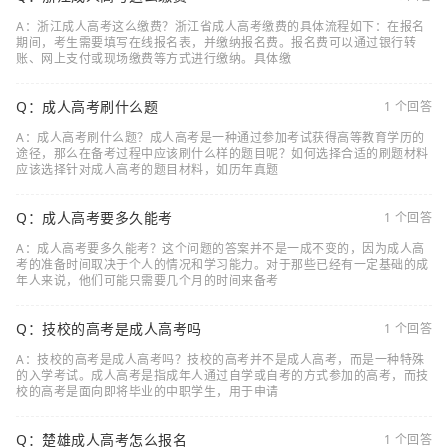
A：浙江成人高考这么缴费？浙江省成人高考缴费的具体流程如下：在报名
期间，考生需要填写在线报名表，并缴纳报名费。报名费可以通过银行转
账、网上支付或现场缴费等方式进行缴纳。具体缴
Q：成人高考刷什么题
1 个回答
A：成人高考刷什么题？成人高考是一种通过参加考试获得高等教育学历的
途径，那么在备考过程中应该刷什么样的题目呢？如何选择合适的刷题材料
应该选择针对成人高考的题目材料，如历年真题
Q：成人高考要多久能考
1 个回答
A：成人高考要多久能考？这个问题的答案并不是一成不变的，因为成人高
考的准备时间取决于个人的情况和学习能力。对于那些已经有一定基础的成
年人来说，他们可能只需要几个月的时间来备考
Q：技校的高考是成人高考吗
1 个回答
A：技校的高考是成人高考吗？技校的高考并不是成人高考，而是一种特殊
的入学考试。成人高考是指成年人通过自学或自考的方式参加的高考，而技
校的高考是面向即将毕业的中职学生，用于申请
Q：楚雄成人高考怎么报名
1 个回答