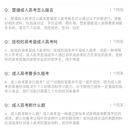
Q：楚雄成人高考怎么报名
1 个回答
A：楚雄成人高考怎么报名楚雄成人高考报名可以通过以下步骤进行。准备
好相关资料，包括身份证、学历证明、照片等。登录楚雄成人高等教育网报
名系统。填写个人信息，包括姓名、性别、出生
Q：技校的高考是成人高考吗
1 个回答
A：技校的高考是成人高考吗？技校的高考并不是成人高考，而是一种特殊
的入学考试。成人高考是指成年人通过自学或自考的方式参加的高考，而技
校的高考是面向即将毕业的中职学生，用于申请
Q：成人高考要多久能考
1 个回答
A：成人高考要多久能考？这个问题的答案并不是一成不变的，因为成人高
考的准备时间取决于个人的情况和学习能力。对于那些已经有一定基础的成
年人来说，他们可能只需要几个月的时间来备考
Q：成人高考刷什么题
1 个回答
A：成人高考刷什么题？成人高考是一种通过参加考试获得高等教育学历的
途径，那么在备考过程中应该刷什么样的题目呢？如何选择合适的刷题材料
应该选择针对成人高考的题目材料，如历年真题