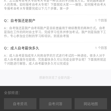
A：怎么报考自考大专自考大专是一种灵活的学历教育方式，受到越来越多
人的青睐。如何报考自考大专呢？下面就给大家一一解答。如何报考自考大
专报考自考大专需要完成以下几个步骤。第一步
Q：自考强还是脱产
1 个回答
A：自考强还是脱产自考和脱产是目前普遍用于继续教育的两种方式。自考
是指在工作的同时自主学习，完成学习任务并参加考试。脱产则是指放下工
作，专心参加全日制的学习和培训。到底自考强
Q：成人自考最快多久
1 个回答
A：成人自考是指成年人利用自学的方式进行考试的一种途径。很多人对于
成人自考速度存在疑惑，究竟最快多久可以完成全部学业呢？下面我将就这
个问题进行解答。成人自考最快多久可以完成全
感谢你浏览了全部内容~
全部频道：
自考资讯
自考问答
网站地图