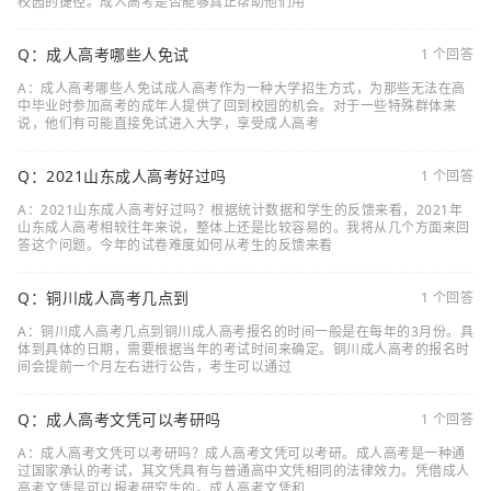
校园的捷径。成人高考是否能够真正帮助他们用
Q：成人高考哪些人免试
1 个回答
A：成人高考哪些人免试成人高考作为一种大学招生方式，为那些无法在高
中毕业时参加高考的成年人提供了回到校园的机会。对于一些特殊群体来
说，他们有可能直接免试进入大学，享受成人高考
Q：2021山东成人高考好过吗
1 个回答
A：2021山东成人高考好过吗？根据统计数据和学生的反馈来看，2021年
山东成人高考相较往年来说，整体上还是比较容易的。我将从几个方面来回
答这个问题。今年的试卷难度如何从考生的反馈来看
Q：铜川成人高考几点到
1 个回答
A：铜川成人高考几点到铜川成人高考报名的时间一般是在每年的3月份。具
体到具体的日期，需要根据当年的考试时间来确定。铜川成人高考的报名时
间会提前一个月左右进行公告，考生可以通过
Q：成人高考文凭可以考研吗
1 个回答
A：成人高考文凭可以考研吗？成人高考文凭可以考研。成人高考是一种通
过国家承认的考试，其文凭具有与普通高中文凭相同的法律效力。凭借成人
高考文凭是可以报考研究生的。成人高考文凭和