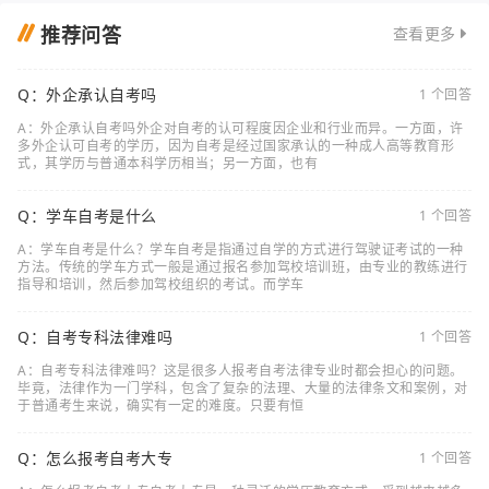
推荐问答
查看更多
Q：外企承认自考吗
1 个回答
A：外企承认自考吗外企对自考的认可程度因企业和行业而异。一方面，许
多外企认可自考的学历，因为自考是经过国家承认的一种成人高等教育形
式，其学历与普通本科学历相当；另一方面，也有
Q：学车自考是什么
1 个回答
A：学车自考是什么？学车自考是指通过自学的方式进行驾驶证考试的一种
方法。传统的学车方式一般是通过报名参加驾校培训班，由专业的教练进行
指导和培训，然后参加驾校组织的考试。而学车
Q：自考专科法律难吗
1 个回答
A：自考专科法律难吗？这是很多人报考自考法律专业时都会担心的问题。
毕竟，法律作为一门学科，包含了复杂的法理、大量的法律条文和案例，对
于普通考生来说，确实有一定的难度。只要有恒
Q：怎么报考自考大专
1 个回答