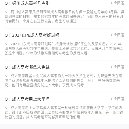
Q：铜川成人高考几点到
1 个回答
A：铜川成人高考几点到铜川成人高考报名的时间一般是在每年的3月份。具
体到具体的日期，需要根据当年的考试时间来确定。铜川成人高考的报名时
间会提前一个月左右进行公告，考生可以通过
Q：2021山东成人高考好过吗
1 个回答
A：2021山东成人高考好过吗？根据统计数据和学生的反馈来看，2021年
山东成人高考相较往年来说，整体上还是比较容易的。我将从几个方面来回
答这个问题。今年的试卷难度如何从考生的反馈来看
Q：成人高考哪些人免试
1 个回答
A：成人高考哪些人免试成人高考作为一种大学招生方式，为那些无法在高
中毕业时参加高考的成年人提供了回到校园的机会。对于一些特殊群体来
说，他们有可能直接免试进入大学，享受成人高考
Q：成人高考用上大学吗
1 个回答
A：成人高考用上大学吗成人高考是一种通过考试来获得大学学士学位的方
式，对于那些因各种原因无法直接考取本科学位的成年人来说，是一条重返
校园的捷径。成人高考是否能够真正帮助他们用