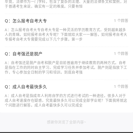
毕竟，法律作为一门学科，包含了复杂的法理、大量的法律条文和案例，对
于普通考生来说，确实有一定的难度。只要有恒
Q：怎么报考自考大专
1 个回答
A：怎么报考自考大专自考大专是一种灵活的学历教育方式，受到越来越多
人的青睐。如何报考自考大专呢？下面就给大家一一解答。如何报考自考大
专报考自考大专需要完成以下几个步骤。第一步
Q：自考强还是脱产
1 个回答
A：自考强还是脱产自考和脱产是目前普遍用于继续教育的两种方式。自考
是指在工作的同时自主学习，完成学习任务并参加考试。脱产则是指放下工
作，专心参加全日制的学习和培训。到底自考强
Q：成人自考最快多久
1 个回答
A：成人自考是指成年人利用自学的方式进行考试的一种途径。很多人对于
成人自考速度存在疑惑，究竟最快多久可以完成全部学业呢？下面我将就这
个问题进行解答。成人自考最快多久可以完成全
感谢你浏览了全部内容~