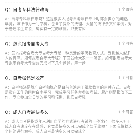
Q：自考专科法律难吗
1 个回答
A：自考专科法律难吗？这是很多人报考自考法律专业时都会担心的问题。
毕竟，法律作为一门学科，包含了复杂的法理、大量的法律条文和案例，对
于普通考生来说，确实有一定的难度。只要有恒
Q：怎么报考自考大专
1 个回答
A：怎么报考自考大专自考大专是一种灵活的学历教育方式，受到越来越多
人的青睐。如何报考自考大专呢？下面就给大家一一解答。如何报考自考大
专报考自考大专需要完成以下几个步骤。第一步
Q：自考强还是脱产
1 个回答
A：自考强还是脱产自考和脱产是目前普遍用于继续教育的两种方式。自考
是指在工作的同时自主学习，完成学习任务并参加考试。脱产则是指放下工
作，专心参加全日制的学习和培训。到底自考强
Q：成人自考最快多久
1 个回答
A：成人自考是指成年人利用自学的方式进行考试的一种途径。很多人对于
成人自考速度存在疑惑，究竟最快多久可以完成全部学业呢？下面我将就这
个问题进行解答。成人自考最快多久可以完成全