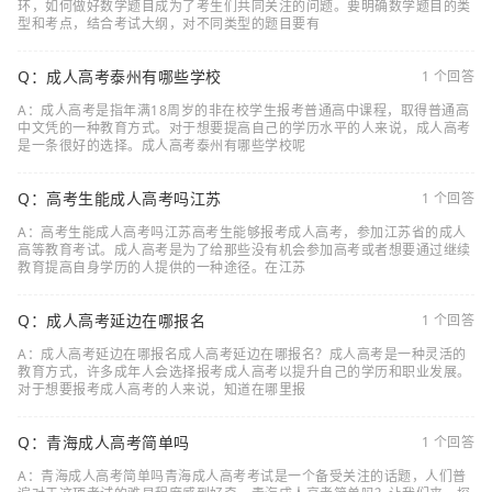
环，如何做好数学题目成为了考生们共同关注的问题。要明确数学题目的类
型和考点，结合考试大纲，对不同类型的题目要有
Q：成人高考泰州有哪些学校
1 个回答
A：成人高考是指年满18周岁的非在校学生报考普通高中课程，取得普通高
中文凭的一种教育方式。对于想要提高自己的学历水平的人来说，成人高考
是一条很好的选择。成人高考泰州有哪些学校呢
Q：高考生能成人高考吗江苏
1 个回答
A：高考生能成人高考吗江苏高考生能够报考成人高考，参加江苏省的成人
高等教育考试。成人高考是为了给那些没有机会参加高考或者想要通过继续
教育提高自身学历的人提供的一种途径。在江苏
Q：成人高考延边在哪报名
1 个回答
A：成人高考延边在哪报名成人高考延边在哪报名？成人高考是一种灵活的
教育方式，许多成年人会选择报考成人高考以提升自己的学历和职业发展。
对于想要报考成人高考的人来说，知道在哪里报
Q：青海成人高考简单吗
1 个回答
A：青海成人高考简单吗青海成人高考考试是一个备受关注的话题，人们普