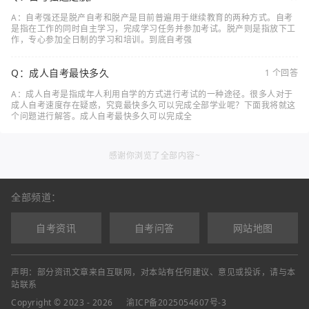
A：自考强还是脱产自考和脱产是目前普遍用于继续教育的两种方式。自考
是指在工作的同时自主学习，完成学习任务并参加考试。脱产则是指放下工
作，专心参加全日制的学习和培训。到底自考强
Q：成人自考最快多久
1 个回答
A：成人自考是指成年人利用自学的方式进行考试的一种途径。很多人对于
成人自考速度存在疑惑，究竟最快多久可以完成全部学业呢？下面我将就这
个问题进行解答。成人自考最快多久可以完成全
感谢你浏览了全部内容~
全部频道：
自考资讯
自考问答
网站地图
声明：部分资讯文章来自互联网，对本站有任何建议、意见或投诉，请与本
站联系
Copyright © 2023 - 2026
渝ICP备2025054607号-3