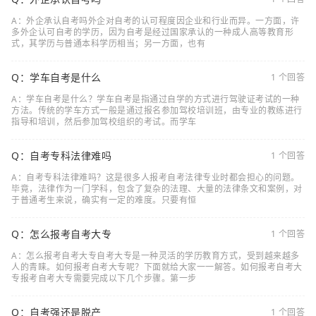
A：外企承认自考吗外企对自考的认可程度因企业和行业而异。一方面，许
多外企认可自考的学历，因为自考是经过国家承认的一种成人高等教育形
式，其学历与普通本科学历相当；另一方面，也有
Q：学车自考是什么
1 个回答
A：学车自考是什么？学车自考是指通过自学的方式进行驾驶证考试的一种
方法。传统的学车方式一般是通过报名参加驾校培训班，由专业的教练进行
指导和培训，然后参加驾校组织的考试。而学车
Q：自考专科法律难吗
1 个回答
A：自考专科法律难吗？这是很多人报考自考法律专业时都会担心的问题。
毕竟，法律作为一门学科，包含了复杂的法理、大量的法律条文和案例，对
于普通考生来说，确实有一定的难度。只要有恒
Q：怎么报考自考大专
1 个回答
A：怎么报考自考大专自考大专是一种灵活的学历教育方式，受到越来越多
人的青睐。如何报考自考大专呢？下面就给大家一一解答。如何报考自考大
专报考自考大专需要完成以下几个步骤。第一步
Q：自考强还是脱产
1 个回答