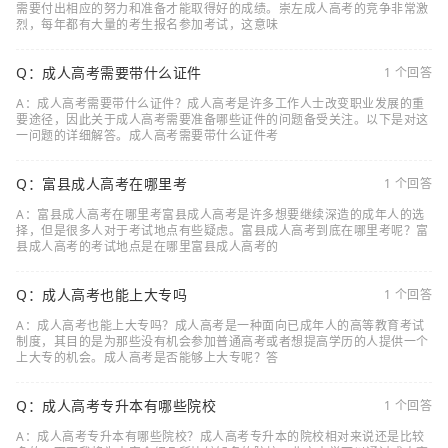
需要付出相应的努力和准备才能取得好的成绩。崇左成人高考的竞争非常激
烈，每年都有大量的考生报名参加考试，这意味
Q：成人高考需要带什么证件
1 个回答
A：成人高考需要带什么证件？成人高考是许多工作人士改变职业发展的重
要途径，因此关于成人高考需要准备哪些证件的问题备受关注。以下是对这
一问题的详细解答。成人高考需要带什么证件考
Q：富县成人高考在哪里考
1 个回答
A：富县成人高考在哪里考富县成人高考是许多想要继续深造的成年人的选
择，但是很多人对于考试地点有些疑虑。富县成人高考到底在哪里考呢？富
县成人高考的考试地点是在哪里富县成人高考的
Q：成人高考也能上大专吗
1 个回答
A：成人高考也能上大专吗？成人高考是一种面向已成年人的高等教育考试
制度，其目的是为那些没有机会参加普通高考或者想提高学历的人提供一个
上大专的机会。成人高考是否能够上大专呢？答
Q：成人高考专升本有哪些院校
1 个回答
A：成人高考专升本有哪些院校？成人高考专升本的院校相对来说还是比较