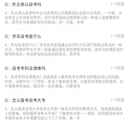
Q：外企承认自考吗
1 个回答
A：外企承认自考吗外企对自考的认可程度因企业和行业而异。一方面，许
多外企认可自考的学历，因为自考是经过国家承认的一种成人高等教育形
式，其学历与普通本科学历相当；另一方面，也有
Q：学车自考是什么
1 个回答
A：学车自考是什么？学车自考是指通过自学的方式进行驾驶证考试的一种
方法。传统的学车方式一般是通过报名参加驾校培训班，由专业的教练进行
指导和培训，然后参加驾校组织的考试。而学车
Q：自考专科法律难吗
1 个回答
A：自考专科法律难吗？这是很多人报考自考法律专业时都会担心的问题。
毕竟，法律作为一门学科，包含了复杂的法理、大量的法律条文和案例，对
于普通考生来说，确实有一定的难度。只要有恒
Q：怎么报考自考大专
1 个回答
A：怎么报考自考大专自考大专是一种灵活的学历教育方式，受到越来越多
人的青睐。如何报考自考大专呢？下面就给大家一一解答。如何报考自考大
专报考自考大专需要完成以下几个步骤。第一步