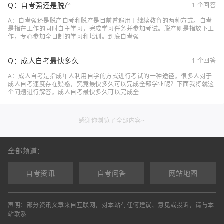
Q：自考强还是脱产
1 个回答
A：自考强还是脱产自考和脱产是目前普遍用于继续教育的两种方式。自考
是指在工作的同时自主学习，完成学习任务并参加考试。脱产则是指放下工
作，专心参加全日制的学习和培训。到底自考强
Q：成人自考最快多久
1 个回答
A：成人自考是指成年人利用自学的方式进行考试的一种途径。很多人对于
成人自考速度存在疑惑，究竟最快多久可以完成全部学业呢？下面我将就这
个问题进行解答。成人自考最快多久可以完成全
感谢你浏览了全部内容~
全部频道：
自考资讯
自考问答
网站地图
声明：部分资讯文章来自互联网，对本站有任何建议、意见或投诉，请与本
站联系