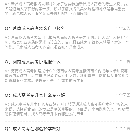
A：新昌成人高考报名去哪儿？对于想要参加新昌成人高考的考生来说，报
名是迈向大学梦想的第一步，所以了解报名的具体流程和地点是非常重要
的。新昌成人高考报名到底去哪儿呢？下面将围绕
Q：莒南成人高考怎么自己报名
1 个回答
A：莒南成人高考怎么自己报名莒南成人高考是为了满足广大成年人提升学
历、拓宽职业道路的需求而设立的，自己报名成为了很多人想要了解的一个
问题。莒南成人高考怎么自己报名呢？莒南成人
Q：河南成人高考护理报什么
1 个回答
A：河南成人高考护理报什么？河南成人高考是指河南省内成年人参加高等
教育的考试制度。在选择报考护理专业之前，我们需要了解护理专业的相关
知识和专业要求。护理专业是一门重要的医学专
Q：成人高考专升本什么专业好
1 个回答
A：成人高考专升本什么专业好？对于想要通过成人高考提升本科学历的人
来说，选择适合自己的专业是至关重要的。下面是几个问题和答案，可以帮
助你理清思路。成人高考专升本有哪些热门专业
Q：成人高考在哪选择学校好
1 个回答