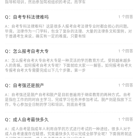
指导和培训，然后参加驾校组织的考试。而学车
Q：自考专科法律难吗
1 个回答
A：自考专科法律难吗？这是很多人报考自考法律专业时都会担心的问题。
毕竟，法律作为一门学科，包含了复杂的法理、大量的法律条文和案例，对
于普通考生来说，确实有一定的难度。只要有恒
Q：怎么报考自考大专
1 个回答
A：怎么报考自考大专自考大专是一种灵活的学历教育方式，受到越来越多
人的青睐。如何报考自考大专呢？下面就给大家一一解答。如何报考自考大
专报考自考大专需要完成以下几个步骤。第一步
Q：自考强还是脱产
1 个回答
A：自考强还是脱产自考和脱产是目前普遍用于继续教育的两种方式。自考
是指在工作的同时自主学习，完成学习任务并参加考试。脱产则是指放下工
作，专心参加全日制的学习和培训。到底自考强
Q：成人自考最快多久
1 个回答
A：成人自考是指成年人利用自学的方式进行考试的一种途径。很多人对于
成人自考速度存在疑惑，究竟最快多久可以完成全部学业呢？下面我将就这