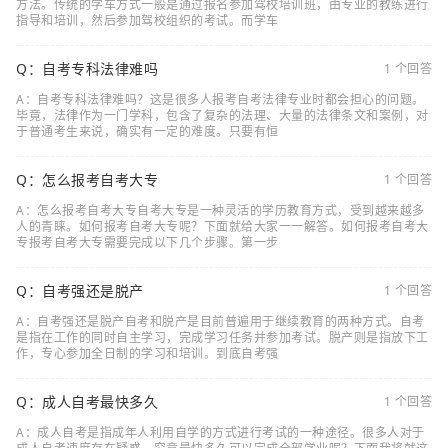
方法。传统的学车方式一般是通过报名参加驾校培训班，由专业的教练进行
指导和培训，然后参加驾校组织的考试。而学车
Q：自考专科法律难吗
1 个回答
A：自考专科法律难吗？这是很多人报考自考法律专业时都会担心的问题。
毕竟，法律作为一门学科，包含了复杂的法理、大量的法律条文和案例，对
于普通考生来说，确实有一定的难度。只要有恒
Q：怎么报考自考大专
1 个回答
A：怎么报考自考大专自考大专是一种灵活的学历教育方式，受到越来越多
人的青睐。如何报考自考大专呢？下面就给大家一一解答。如何报考自考大
专报考自考大专需要完成以下几个步骤。第一步
Q：自考强还是脱产
1 个回答
A：自考强还是脱产自考和脱产是目前普遍用于继续教育的两种方式。自考
是指在工作的同时自主学习，完成学习任务并参加考试。脱产则是指放下工
作，专心参加全日制的学习和培训。到底自考强
Q：成人自考最快多久
1 个回答
A：成人自考是指成年人利用自学的方式进行考试的一种途径。很多人对于