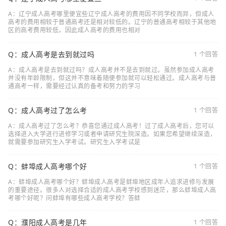
A：辽宁成人高考哪里便宜些辽宁成人高考的费用因不同学校而异，但成人
高考的费用相较于普通高考还是相对较低的。辽宁的普通高考相较于其他地
区的高考费用较低，因此成人高考的费用也相对
Q：成人高考是去到就过吗
1 个回答
A：成人高考是去到就过吗？成人高考并不是去到就过。虽然参加成人高考
并没有年龄限制，但这并不意味着随便参加就可以轻松通过。成人高考与普
通高考一样，需要经过认真的备考和努力的学习
Q：成人高考过了怎么考
1 个回答
A：成人高考过了怎么考？恭喜您通过成人高考！过了成人高考后，您可以
选择进入大学进行进修学习或者申请研究生院深造。如果您希望继续深造，
就需要参加研究生入学考试。研究生入学考试是
Q：蚌埠成人高考哪个好
1 个回答
A：蚌埠成人高考哪个好？蚌埠成人高考是蚌埠地区成年人追求进修与发展
的重要途径。很多人对选择合适的成人高考学校感到迷茫，那么蚌埠成人高
考哪个好呢？问蚌埠有哪些成人高考学校？答蚌
Q：濮阳成人高考是几年
1 个回答