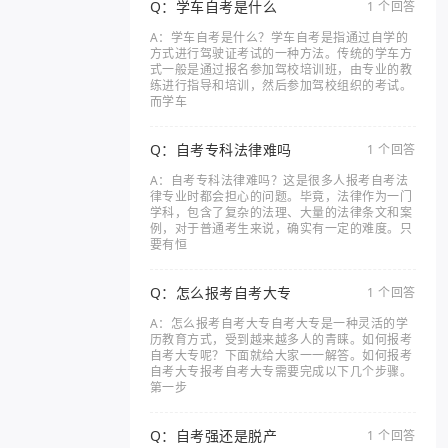
Q：学车自考是什么
1 个回答
A：学车自考是什么？学车自考是指通过自学的
方式进行驾驶证考试的一种方法。传统的学车方
式一般是通过报名参加驾校培训班，由专业的教
练进行指导和培训，然后参加驾校组织的考试。
而学车
Q：自考专科法律难吗
1 个回答
A：自考专科法律难吗？这是很多人报考自考法
律专业时都会担心的问题。毕竟，法律作为一门
学科，包含了复杂的法理、大量的法律条文和案
例，对于普通考生来说，确实有一定的难度。只
要有恒
Q：怎么报考自考大专
1 个回答
A：怎么报考自考大专自考大专是一种灵活的学
历教育方式，受到越来越多人的青睐。如何报考
自考大专呢？下面就给大家一一解答。如何报考
自考大专报考自考大专需要完成以下几个步骤。
第一步
Q：自考强还是脱产
1 个回答