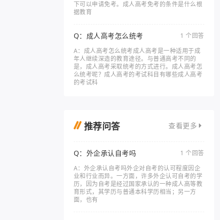
下可以申请免考。成人高考免考的条件是什么根
据教育
Q：成人高考怎么统考
1 个回答
A：成人高考怎么统考成人高考是一种适用于成
年人继续深造的教育途径。与普通高考不同的
是，成人高考采取统考的方式进行。成人高考怎
么统考呢？成人高考的考试科目有哪些成人高考
的考试科
推荐问答
查看更多
Q：外企承认自考吗
1 个回答
A：外企承认自考吗外企对自考的认可程度因企
业和行业而异。一方面，许多外企认可自考的学
历，因为自考是经过国家承认的一种成人高等教
育形式，其学历与普通本科学历相当；另一方
面，也有