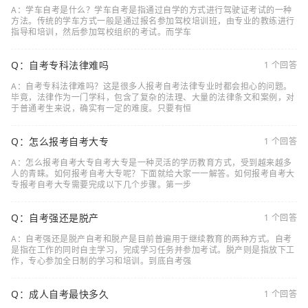
A：学车自考是什么？学车自考是指通过自学的方式进行驾驶证考试的一种
方法。传统的学车方式一般是通过报名参加驾校培训班，由专业的教练进行
指导和培训，然后参加驾校组织的考试。而学车
Q：自考专科法律难吗
1 个回答
A：自考专科法律难吗？这是很多人报考自考法律专业时都会担心的问题。
毕竟，法律作为一门学科，包含了复杂的法理、大量的法律条文和案例，对
于普通考生来说，确实有一定的难度。只要有恒
Q：怎么报考自考大专
1 个回答
A：怎么报考自考大专自考大专是一种灵活的学历教育方式，受到越来越多
人的青睐。如何报考自考大专呢？下面就给大家一一解答。如何报考自考大
专报考自考大专需要完成以下几个步骤。第一步
Q：自考强还是脱产
1 个回答
A：自考强还是脱产自考和脱产是目前普遍用于继续教育的两种方式。自考
是指在工作的同时自主学习，完成学习任务并参加考试。脱产则是指放下工
作，专心参加全日制的学习和培训。到底自考强
Q：成人自考最快多久
1 个回答