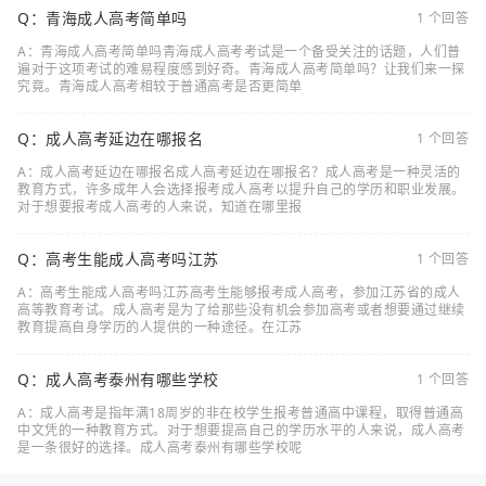
Q：青海成人高考简单吗
1 个回答
A：青海成人高考简单吗青海成人高考考试是一个备受关注的话题，人们普
遍对于这项考试的难易程度感到好奇。青海成人高考简单吗？让我们来一探
究竟。青海成人高考相较于普通高考是否更简单
Q：成人高考延边在哪报名
1 个回答
A：成人高考延边在哪报名成人高考延边在哪报名？成人高考是一种灵活的
教育方式，许多成年人会选择报考成人高考以提升自己的学历和职业发展。
对于想要报考成人高考的人来说，知道在哪里报
Q：高考生能成人高考吗江苏
1 个回答
A：高考生能成人高考吗江苏高考生能够报考成人高考，参加江苏省的成人
高等教育考试。成人高考是为了给那些没有机会参加高考或者想要通过继续
教育提高自身学历的人提供的一种途径。在江苏
Q：成人高考泰州有哪些学校
1 个回答
A：成人高考是指年满18周岁的非在校学生报考普通高中课程，取得普通高
中文凭的一种教育方式。对于想要提高自己的学历水平的人来说，成人高考
是一条很好的选择。成人高考泰州有哪些学校呢