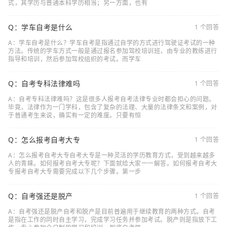
式，其学历与普通本科学历相当；另一方面，也有
Q：学车自考是什么
1 个回答
A：学车自考是什么？学车自考是指通过自学的方式进行驾驶证考试的一种
方法。传统的学车方式一般是通过报名参加驾校培训班，由专业的教练进行
指导和培训，然后参加驾校组织的考试。而学车
Q：自考专科法律难吗
1 个回答
A：自考专科法律难吗？这是很多人报考自考法律专业时都会担心的问题。
毕竟，法律作为一门学科，包含了复杂的法理、大量的法律条文和案例，对
于普通考生来说，确实有一定的难度。只要有恒
Q：怎么报考自考大专
1 个回答
A：怎么报考自考大专自考大专是一种灵活的学历教育方式，受到越来越多
人的青睐。如何报考自考大专呢？下面就给大家一一解答。如何报考自考大
专报考自考大专需要完成以下几个步骤。第一步
Q：自考强还是脱产
1 个回答
A：自考强还是脱产自考和脱产是目前普遍用于继续教育的两种方式。自考
是指在工作的同时自主学习，完成学习任务并参加考试。脱产则是指放下工