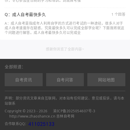
作，专心参加全日制的学习和培训。到底自考强
Q：成人自考最快多久
1 个回答
A：成人自考是指成年人利用自学的方式进行考试的一种途径。很多人对于
成人自考速度存在疑惑，究竟最快多久可以完成全部学业呢？下面我将就这
个问题进行解答。成人自考最快多久可以完成全
感谢你浏览了全部内容~
全部频道：
自考资讯
自考问答
网站地图
声明：部分资讯文章来自互联网，对本站有任何建议、意见或投诉，请与本
站联系
Copyright © 2023 - 2026
渝ICP备2025054607号-3
http://www.zhaoshance.cn 吉林自考网
合作联系QQ：