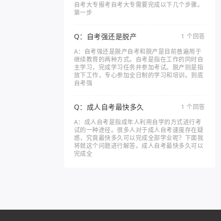
自考大专报考自考大专需要完成以下几个步骤。
第一步
Q：自考强还是脱产
1 个回答
A：自考强还是脱产自考和脱产是目前普遍用于
继续教育的两种方式。自考是指在工作的同时自
主学习，完成学习任务并参加考试。脱产则是指
放下工作，专心参加全日制的学习和培训。到底
自考强
Q：成人自考最快多久
1 个回答
A：成人自考是指成年人利用自学的方式进行考
试的一种途径。很多人对于成人自考速度存在疑
惑，究竟最快多久可以完成全部学业呢？下面我
将就这个问题进行解答。成人自考最快多久可以
完成全