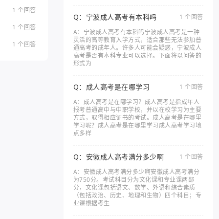
1 个回答
Q：宁波成人高考有本科吗
1 个回答
1 个回答
A：宁波成人高考有本科吗宁波成人高考是一种
灵活的高等教育入学方式，适合那些无法参加普
1 个回答
通高考的成年人。许多人可能会疑惑，宁波成人
高考是否有本科专业可以选择。下面将以问答的
形式为
Q：成人高考是在哪学习
1 个回答
A：成人高考是在哪学习？成人高考是指成年人
报考普通高中与中职学校，并以在校学习为主要
方式，取得相应证书的考试。成人高考是在哪里
学习呢？成人高考是在哪里学习成人高考学习地
点多样
Q：安徽成人高考满分多少啊
1 个回答
A：安徽成人高考满分多少啊安徽成人高考满分
为750分。考试科目分为文化课和专业课两部
分，文化课包括语文、数学、外语和综合素质
（包括政治、历史、地理和生物）四个科目；专
业课根据考生