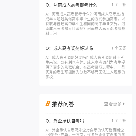
Q：河南成人高考都考什么
1 个回答
A：河南成人高考都考什么？河南成人高考是指
成年人通过类似高中毕业生的方式参加高考，以
获取与普通高中毕业生相同的高中毕业文凭。河
南成人高考都考什么呢？河南成人高考都考哪些
科目河
Q：成人高考调剂好过吗
1 个回答
A：成人高考调剂好过吗？成人高考调剂对于考
生来说，既有利也有弊。成人高考调剂为考生提
供了更多的录取机会。在高考录取过程中，一些
优秀的考生可能因为分数不够而无法进入理想的
学校，
推荐问答
查看更多
Q：外企承认自考吗
1 个回答
A：外企承认自考吗外企对自考的认可程度因企
业和行业而异。一方面，许多外企认可自考的学