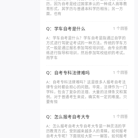
历，因为自考是经过国家承认的一种成人高等教
育形式，其学历与普通本科学历相当；另一方
面，也有
Q：学车自考是什么
1 个回答
A：学车自考是什么？学车自考是指通过自学的
方式进行驾驶证考试的一种方法。传统的学车方
式一般是通过报名参加驾校培训班，由专业的教
练进行指导和培训，然后参加驾校组织的考试。
而学车
Q：自考专科法律难吗
1 个回答
A：自考专科法律难吗？这是很多人报考自考法
律专业时都会担心的问题。毕竟，法律作为一门
学科，包含了复杂的法理、大量的法律条文和案
例，对于普通考生来说，确实有一定的难度。只
要有恒
Q：怎么报考自考大专
1 个回答
A：怎么报考自考大专自考大专是一种灵活的学
历教育方式，受到越来越多人的青睐。如何报考
自考大专呢？下面就给大家一一解答。如何报考