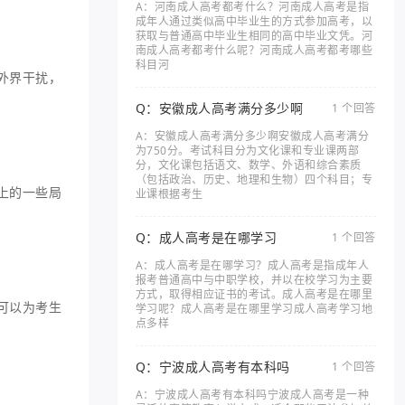
A：河南成人高考都考什么？河南成人高考是指
成年人通过类似高中毕业生的方式参加高考，以
获取与普通高中毕业生相同的高中毕业文凭。河
南成人高考都考什么呢？河南成人高考都考哪些
科目河
外界干扰，
Q：安徽成人高考满分多少啊
1 个回答
A：安徽成人高考满分多少啊安徽成人高考满分
为750分。考试科目分为文化课和专业课两部
分，文化课包括语文、数学、外语和综合素质
（包括政治、历史、地理和生物）四个科目；专
上的一些局
业课根据考生
Q：成人高考是在哪学习
1 个回答
A：成人高考是在哪学习？成人高考是指成年人
报考普通高中与中职学校，并以在校学习为主要
方式，取得相应证书的考试。成人高考是在哪里
可以为考生
学习呢？成人高考是在哪里学习成人高考学习地
点多样
Q：宁波成人高考有本科吗
1 个回答
A：宁波成人高考有本科吗宁波成人高考是一种