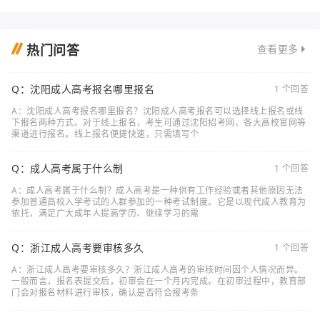
热门问答
查看更多
Q：沈阳成人高考报名哪里报名
1 个回答
A：沈阳成人高考报名哪里报名？沈阳成人高考报名可以选择线上报名或线
下报名两种方式。对于线上报名，考生可通过沈阳招考网、各大高校官网等
渠道进行报名。线上报名便捷快速，只需填写个
Q：成人高考属于什么制
1 个回答
A：成人高考属于什么制？成人高考是一种供有工作经验或者其他原因无法
参加普通高校入学考试的人群参加的一种考试制度。它是以现代成人教育为
依托，满足广大成年人提高学历、继续学习的需
Q：浙江成人高考要审核多久
1 个回答
A：浙江成人高考要审核多久？浙江成人高考的审核时间因个人情况而异。
一般而言，报名表提交后，初审会在一个月内完成。在初审过程中，教育部
门会对报名材料进行审核，确认是否符合报考条