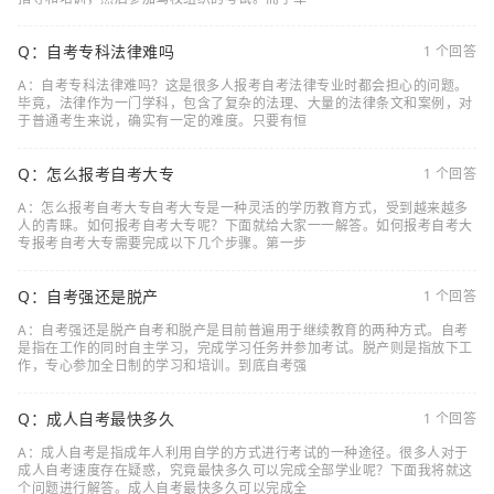
Q：自考专科法律难吗
1 个回答
A：自考专科法律难吗？这是很多人报考自考法律专业时都会担心的问题。
毕竟，法律作为一门学科，包含了复杂的法理、大量的法律条文和案例，对
于普通考生来说，确实有一定的难度。只要有恒
Q：怎么报考自考大专
1 个回答
A：怎么报考自考大专自考大专是一种灵活的学历教育方式，受到越来越多
人的青睐。如何报考自考大专呢？下面就给大家一一解答。如何报考自考大
专报考自考大专需要完成以下几个步骤。第一步
Q：自考强还是脱产
1 个回答
A：自考强还是脱产自考和脱产是目前普遍用于继续教育的两种方式。自考
是指在工作的同时自主学习，完成学习任务并参加考试。脱产则是指放下工
作，专心参加全日制的学习和培训。到底自考强
Q：成人自考最快多久
1 个回答
A：成人自考是指成年人利用自学的方式进行考试的一种途径。很多人对于
成人自考速度存在疑惑，究竟最快多久可以完成全部学业呢？下面我将就这
个问题进行解答。成人自考最快多久可以完成全