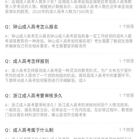
A：运城成人高考人数多少名？运城成人高考是指运城地区参加成人高等教
育入学考试的人数。根据统计数据显示，运城成人高考人数在近年来呈现逐
渐增长的趋势。2020年的成人高考人数为1500名左
Q：钟山成人高考怎么报名
1 个回答
A：钟山成人高考怎么报名钟山成人高考是指具备一定工作经验的成年人报
考高等教育的一种途径。钟山成人高考如何报名呢？考生需要了解招生政策
并确保自己符合相关要求。考生需要提供报名所
Q：成人高考怎样报到
1 个回答
A：成人高考怎样报到成人高考是一种灵活的教育形式，为广大有志于提升
学历的成年人提供了一个回到校园的机会。报到是成人高考中的重要环节，
下面将对成人高考如何报到进行详细解答。成人
Q：浙江成人高考要审核多久
1 个回答
A：浙江成人高考要审核多久？浙江成人高考的审核时间因个人情况而异。
一般而言，报名表提交后，初审会在一个月内完成。在初审过程中，教育部
门会对报名材料进行审核，确认是否符合报考条
Q：成人高考属于什么制
1 个回答