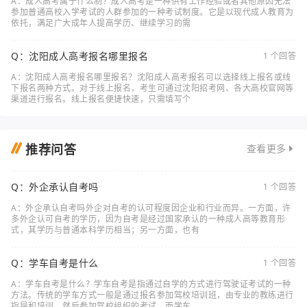
A：成人高考属于什么制？成人高考是一种供有工作经验或者其他原因无法
参加普通高校入学考试的人群参加的一种考试制度。它是以现代成人教育为
依托，满足广大成年人提高学历、继续学习的需
Q：沈阳成人高考报名哪里报名
1 个回答
A：沈阳成人高考报名哪里报名？沈阳成人高考报名可以选择线上报名或线
下报名两种方式。对于线上报名，考生可通过沈阳招考网、各大高校官网等
渠道进行报名。线上报名便捷快速，只需填写个
推荐问答
查看更多
Q：外企承认自考吗
1 个回答
A：外企承认自考吗外企对自考的认可程度因企业和行业而异。一方面，许
多外企认可自考的学历，因为自考是经过国家承认的一种成人高等教育形
式，其学历与普通本科学历相当；另一方面，也有
Q：学车自考是什么
1 个回答
A：学车自考是什么？学车自考是指通过自学的方式进行驾驶证考试的一种
方法。传统的学车方式一般是通过报名参加驾校培训班，由专业的教练进行
指导和培训，然后参加驾校组织的考试。而学车