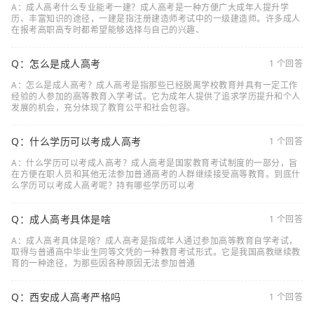
A：成人高考什么专业能考一建？成人高考是一种方便广大成年人提升学
历、丰富知识的途径，一建是指注册建造师考试中的一级建造师。许多成人
在报考高职高专时都希望能够选择与自己的兴趣、
Q：怎么是成人高考
1 个回答
A：怎么是成人高考？成人高考是指那些已经脱离学校教育并具有一定工作
经验的人参加的高等教育入学考试。它为成年人提供了追求学历提升和个人
发展的机会，充分体现了教育公平和社会包容。
Q：什么学历可以考成人高考
1 个回答
A：什么学历可以考成人高考？成人高考是国家教育考试制度的一部分，旨
在方便在职人员和其他无法参加普通高考的人群继续接受高等教育。到底什
么学历可以考成人高考呢？持有哪些学历可以考
Q：成人高考具体是啥
1 个回答
A：成人高考具体是啥？成人高考是指成年人通过参加高等教育自学考试，
取得与普通高中毕业生同等文凭的一种教育考试形式。它是我国高教继续教
育的一种途径，为那些因各种原因无法参加普通
Q：西安成人高考严格吗
1 个回答