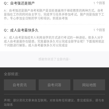
Q：自考强还是脱产
1 个回答
A：自考强还是脱产自考和脱产是目前普遍用于继续教育的两种方式。自考
是指在工作的同时自主学习，完成学习任务并参加考试。脱产则是指放下工
作，专心参加全日制的学习和培训。到底自考强
Q：成人自考最快多久
1 个回答
A：成人自考是指成年人利用自学的方式进行考试的一种途径。很多人对于
成人自考速度存在疑惑，究竟最快多久可以完成全部学业呢？下面我将就这
个问题进行解答。成人自考最快多久可以完成全
感谢你浏览了全部内容~
全部频道：
自考资讯
自考问答
网站地图
声明：部分资讯文章来自互联网，对本站有任何建议、意见或投诉，请与本
站联系