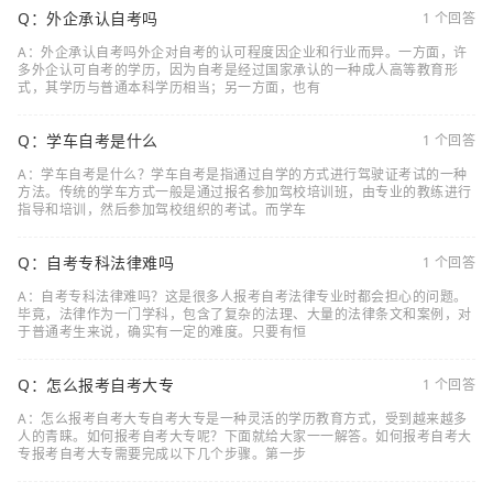
Q：外企承认自考吗
1 个回答
A：外企承认自考吗外企对自考的认可程度因企业和行业而异。一方面，许
多外企认可自考的学历，因为自考是经过国家承认的一种成人高等教育形
式，其学历与普通本科学历相当；另一方面，也有
Q：学车自考是什么
1 个回答
A：学车自考是什么？学车自考是指通过自学的方式进行驾驶证考试的一种
方法。传统的学车方式一般是通过报名参加驾校培训班，由专业的教练进行
指导和培训，然后参加驾校组织的考试。而学车
Q：自考专科法律难吗
1 个回答
A：自考专科法律难吗？这是很多人报考自考法律专业时都会担心的问题。
毕竟，法律作为一门学科，包含了复杂的法理、大量的法律条文和案例，对
于普通考生来说，确实有一定的难度。只要有恒
Q：怎么报考自考大专
1 个回答
A：怎么报考自考大专自考大专是一种灵活的学历教育方式，受到越来越多
人的青睐。如何报考自考大专呢？下面就给大家一一解答。如何报考自考大
专报考自考大专需要完成以下几个步骤。第一步