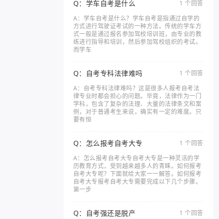
Q：学车自考是什么
1 个回答
A：学车自考是什么？学车自考是指通过自学的
方式进行驾驶证考试的一种方法。传统的学车方
式一般是通过报名参加驾校培训班，由专业的教
练进行指导和培训，然后参加驾校组织的考试。
而学车
Q：自考专科法律难吗
1 个回答
A：自考专科法律难吗？这是很多人报考自考法
律专业时都会担心的问题。毕竟，法律作为一门
学科，包含了复杂的法理、大量的法律条文和案
例，对于普通考生来说，确实有一定的难度。只
要有恒
Q：怎么报考自考大专
1 个回答
A：怎么报考自考大专自考大专是一种灵活的学
历教育方式，受到越来越多人的青睐。如何报考
自考大专呢？下面就给大家一一解答。如何报考
自考大专报考自考大专需要完成以下几个步骤。
第一步
Q：自考强还是脱产
1 个回答