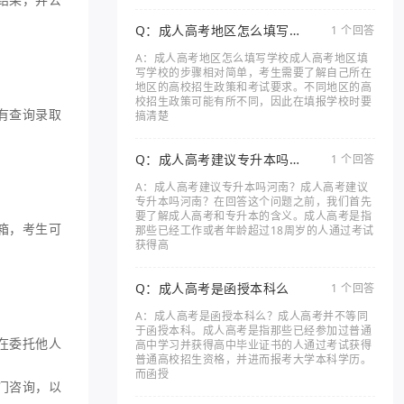
Q：成人高考地区怎么填写学
1 个回答
校
A：成人高考地区怎么填写学校成人高考地区填
写学校的步骤相对简单，考生需要了解自己所在
地区的高校招生政策和考试要求。不同地区的高
校招生政策可能有所不同，因此在填报学校时要
有查询录取
搞清楚
Q：成人高考建议专升本吗河
1 个回答
南
A：成人高考建议专升本吗河南？成人高考建议
专升本吗河南？在回答这个问题之前，我们首先
要了解成人高考和专升本的含义。成人高考是指
箱，考生可
那些已经工作或者年龄超过18周岁的人通过考试
获得高
Q：成人高考是函授本科么
1 个回答
A：成人高考是函授本科么？成人高考并不等同
于函授本科。成人高考是指那些已经参加过普通
在委托他人
高中学习并获得高中毕业证书的人通过考试获得
普通高校招生资格，并进而报考大学本科学历。
而函授
门咨询，以