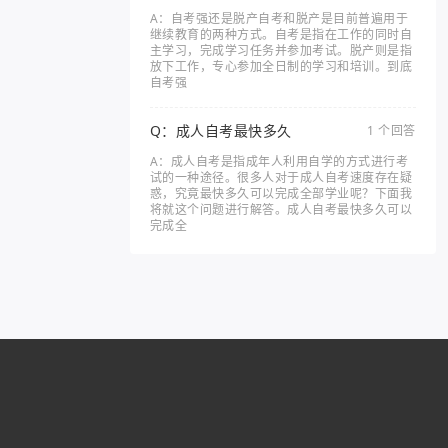
A：自考强还是脱产自考和脱产是目前普遍用于
继续教育的两种方式。自考是指在工作的同时自
主学习，完成学习任务并参加考试。脱产则是指
放下工作，专心参加全日制的学习和培训。到底
自考强
Q：成人自考最快多久
1 个回答
A：成人自考是指成年人利用自学的方式进行考
试的一种途径。很多人对于成人自考速度存在疑
惑，究竟最快多久可以完成全部学业呢？下面我
将就这个问题进行解答。成人自考最快多久可以
完成全