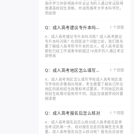
高中学习并获得高中毕业证书的人通过考试获得
普通高校招生资格，并进而报考大学本科学历。
而函授
Q：成人高考建议专升本吗河
1 个回答
南
A：成人高考建议专升本吗河南？成人高考建议
专升本吗河南？在回答这个问题之前，我们首先
要了解成人高考和专升本的含义。成人高考是指
那些已经工作或者年龄超过18周岁的人通过考试
获得高
Q：成人高考地区怎么填写学
1 个回答
校
A：成人高考地区怎么填写学校成人高考地区填
写学校的步骤相对简单，考生需要了解自己所在
地区的高校招生政策和考试要求。不同地区的高
校招生政策可能有所不同，因此在填报学校时要
搞清楚
Q：成人高考报名后怎么核对
1 个回答
A：成人高考报名后怎么核对成人高考报名是参
加考试的第一步，核对报名信息的准确性至关重
要。成人高考报名后怎么核对呢？报名后应该核