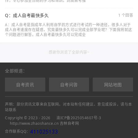
作，专心参加全日制的学习和培训。到底自考强
Q：成人自考最快多久
1 个回答
A：成人自考是指成年人利用自学的方式进行考试的一种途径。很多人对于
成人自考速度存在疑惑，究竟最快多久可以完成全部学业呢？下面我将就这
个问题进行解答。成人自考最快多久可以完成全
感谢你浏览了全部内容~
全部频道：
自考资讯
自考问答
网站地图
声明：部分资讯文章来自互联网，对本站有任何建议、意见或投诉，请与本
站联系
Copyright © 2023 - 2026
渝ICP备2025054607号-3
http://www.zhaoshance.cn 吉林自考网
合作联系QQ：