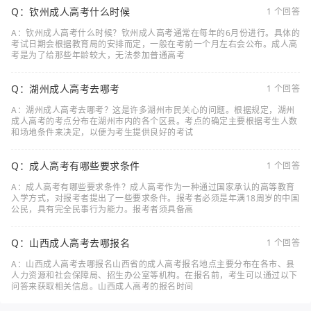
Q：钦州成人高考什么时候
1 个回答
A：钦州成人高考什么时候？钦州成人高考通常在每年的6月份进行。具体的
考试日期会根据教育局的安排而定，一般在考前一个月左右会公布。成人高
考是为了给那些年龄较大，无法参加普通高考
Q：湖州成人高考去哪考
1 个回答
A：湖州成人高考去哪考？这是许多湖州市民关心的问题。根据规定，湖州
成人高考的考点分布在湖州市内的各个区县。考点的确定主要根据考生人数
和场地条件来决定，以便为考生提供良好的考试
Q：成人高考有哪些要求条件
1 个回答
A：成人高考有哪些要求条件？成人高考作为一种通过国家承认的高等教育
入学方式，对报考者提出了一些要求条件。报考者必须是年满18周岁的中国
公民，具有完全民事行为能力。报考者须具备高
Q：山西成人高考去哪报名
1 个回答
A：山西成人高考去哪报名山西省的成人高考报名地点主要分布在各市、县
人力资源和社会保障局、招生办公室等机构。在报名前，考生可以通过以下
问答来获取相关信息。山西成人高考的报名时间