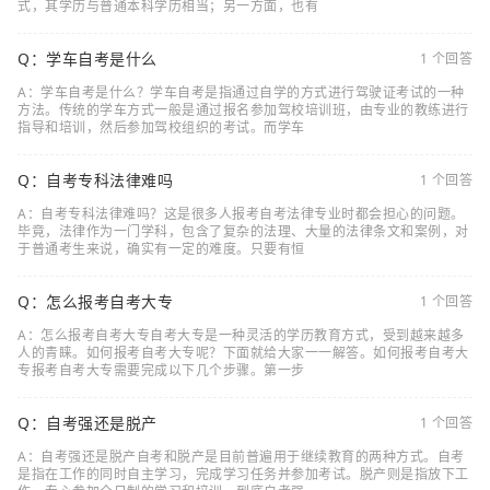
式，其学历与普通本科学历相当；另一方面，也有
Q：学车自考是什么
1 个回答
A：学车自考是什么？学车自考是指通过自学的方式进行驾驶证考试的一种
方法。传统的学车方式一般是通过报名参加驾校培训班，由专业的教练进行
指导和培训，然后参加驾校组织的考试。而学车
Q：自考专科法律难吗
1 个回答
A：自考专科法律难吗？这是很多人报考自考法律专业时都会担心的问题。
毕竟，法律作为一门学科，包含了复杂的法理、大量的法律条文和案例，对
于普通考生来说，确实有一定的难度。只要有恒
Q：怎么报考自考大专
1 个回答
A：怎么报考自考大专自考大专是一种灵活的学历教育方式，受到越来越多
人的青睐。如何报考自考大专呢？下面就给大家一一解答。如何报考自考大
专报考自考大专需要完成以下几个步骤。第一步
Q：自考强还是脱产
1 个回答
A：自考强还是脱产自考和脱产是目前普遍用于继续教育的两种方式。自考
是指在工作的同时自主学习，完成学习任务并参加考试。脱产则是指放下工