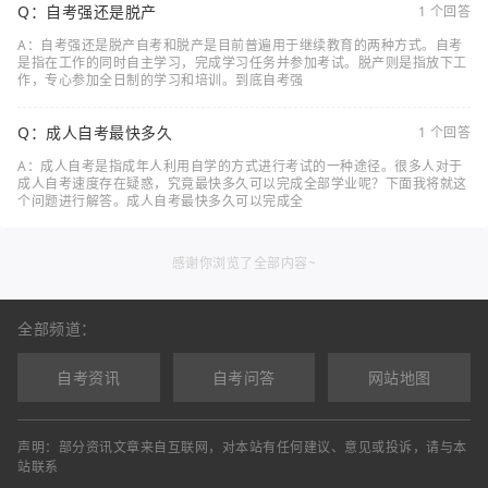
Q：自考强还是脱产
1 个回答
A：自考强还是脱产自考和脱产是目前普遍用于继续教育的两种方式。自考
是指在工作的同时自主学习，完成学习任务并参加考试。脱产则是指放下工
作，专心参加全日制的学习和培训。到底自考强
Q：成人自考最快多久
1 个回答
A：成人自考是指成年人利用自学的方式进行考试的一种途径。很多人对于
成人自考速度存在疑惑，究竟最快多久可以完成全部学业呢？下面我将就这
个问题进行解答。成人自考最快多久可以完成全
感谢你浏览了全部内容~
全部频道：
自考资讯
自考问答
网站地图
声明：部分资讯文章来自互联网，对本站有任何建议、意见或投诉，请与本
站联系