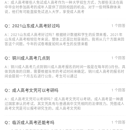
A：成人高考哪些人免试成人高考作为一种大学招生方式，为那些无法在高
中毕业时参加高考的成年人提供了回到校园的机会。对于一些特殊群体来
说，他们有可能直接免试进入大学，享受成人高考
Q：2021山东成人高考好过吗
1 个回答
A：2021山东成人高考好过吗？根据统计数据和学生的反馈来看，2021年
山东成人高考相较往年来说，整体上还是比较容易的。我将从几个方面来回
答这个问题。今年的试卷难度如何从考生的反馈来看
Q：铜川成人高考几点到
1 个回答
A：铜川成人高考几点到铜川成人高考报名的时间一般是在每年的3月份。具
体到具体的日期，需要根据当年的考试时间来确定。铜川成人高考的报名时
间会提前一个月左右进行公告，考生可以通过
Q：成人高考文凭可以考研吗
1 个回答
A：成人高考文凭可以考研吗？成人高考文凭可以考研。成人高考是一种通
过国家承认的考试，其文凭具有与普通高中文凭相同的法律效力。凭借成人
高考文凭是可以报考研究生的。成人高考文凭和
Q：临沂成人高考还能考吗
1 个回答