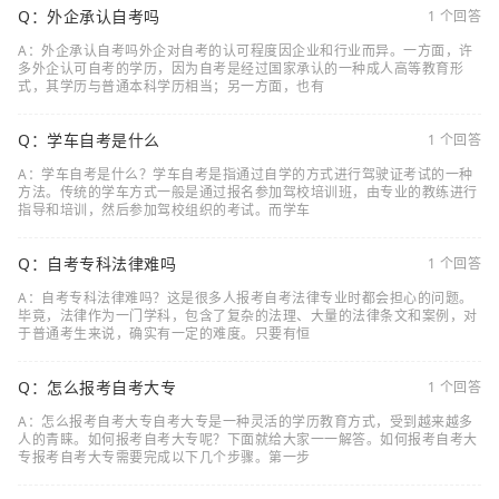
Q：外企承认自考吗
1 个回答
A：外企承认自考吗外企对自考的认可程度因企业和行业而异。一方面，许
多外企认可自考的学历，因为自考是经过国家承认的一种成人高等教育形
式，其学历与普通本科学历相当；另一方面，也有
Q：学车自考是什么
1 个回答
A：学车自考是什么？学车自考是指通过自学的方式进行驾驶证考试的一种
方法。传统的学车方式一般是通过报名参加驾校培训班，由专业的教练进行
指导和培训，然后参加驾校组织的考试。而学车
Q：自考专科法律难吗
1 个回答
A：自考专科法律难吗？这是很多人报考自考法律专业时都会担心的问题。
毕竟，法律作为一门学科，包含了复杂的法理、大量的法律条文和案例，对
于普通考生来说，确实有一定的难度。只要有恒
Q：怎么报考自考大专
1 个回答
A：怎么报考自考大专自考大专是一种灵活的学历教育方式，受到越来越多
人的青睐。如何报考自考大专呢？下面就给大家一一解答。如何报考自考大
专报考自考大专需要完成以下几个步骤。第一步