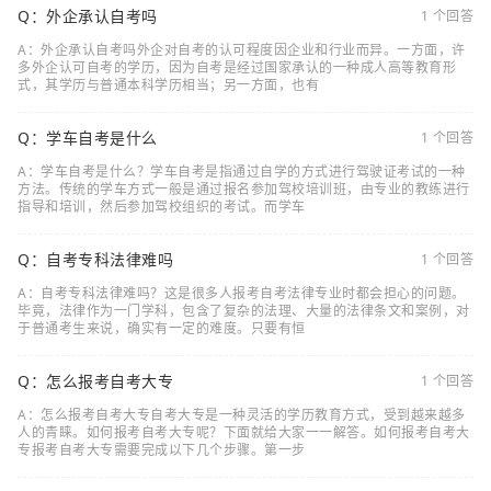
Q：外企承认自考吗
1 个回答
A：外企承认自考吗外企对自考的认可程度因企业和行业而异。一方面，许
多外企认可自考的学历，因为自考是经过国家承认的一种成人高等教育形
式，其学历与普通本科学历相当；另一方面，也有
Q：学车自考是什么
1 个回答
A：学车自考是什么？学车自考是指通过自学的方式进行驾驶证考试的一种
方法。传统的学车方式一般是通过报名参加驾校培训班，由专业的教练进行
指导和培训，然后参加驾校组织的考试。而学车
Q：自考专科法律难吗
1 个回答
A：自考专科法律难吗？这是很多人报考自考法律专业时都会担心的问题。
毕竟，法律作为一门学科，包含了复杂的法理、大量的法律条文和案例，对
于普通考生来说，确实有一定的难度。只要有恒
Q：怎么报考自考大专
1 个回答
A：怎么报考自考大专自考大专是一种灵活的学历教育方式，受到越来越多
人的青睐。如何报考自考大专呢？下面就给大家一一解答。如何报考自考大
专报考自考大专需要完成以下几个步骤。第一步