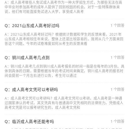
A：成人高考哪些人免试成人高考作为一种大学招生方式，为那些无法在高
中毕业时参加高考的成年人提供了回到校园的机会。对于一些特殊群体来
说，他们有可能直接免试进入大学，享受成人高考
Q：2021山东成人高考好过吗
1 个回答
A：2021山东成人高考好过吗？根据统计数据和学生的反馈来看，2021年
山东成人高考相较往年来说，整体上还是比较容易的。我将从几个方面来回
答这个问题。今年的试卷难度如何从考生的反馈来看
Q：铜川成人高考几点到
1 个回答
A：铜川成人高考几点到铜川成人高考报名的时间一般是在每年的3月份。具
体到具体的日期，需要根据当年的考试时间来确定。铜川成人高考的报名时
间会提前一个月左右进行公告，考生可以通过
Q：成人高考文凭可以考研吗
1 个回答
A：成人高考文凭可以考研吗？成人高考文凭可以考研。成人高考是一种通
过国家承认的考试，其文凭具有与普通高中文凭相同的法律效力。凭借成人
高考文凭是可以报考研究生的。成人高考文凭和
Q：临沂成人高考还能考吗
1 个回答