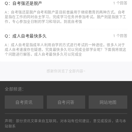
Q：自考强还是脱产
1 个回答
A：自考强还是脱产自考和脱产是目前普遍用于继续教育的两种方式。自考
是指在工作的同时自主学习，完成学习任务并参加考试。脱产则是指放下工
作，专心参加全日制的学习和培训。到底自考强
Q：成人自考最快多久
1 个回答
A：成人自考是指成年人利用自学的方式进行考试的一种途径。很多人对于
成人自考速度存在疑惑，究竟最快多久可以完成全部学业呢？下面我将就这
个问题进行解答。成人自考最快多久可以完成全
感谢你浏览了全部内容~
全部频道：
自考资讯
自考问答
网站地图
声明：部分资讯文章来自互联网，对本站有任何建议、意见或投诉，请与本
站联系