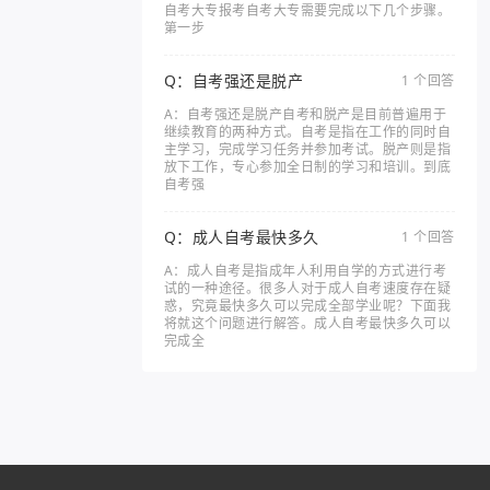
自考大专报考自考大专需要完成以下几个步骤。
第一步
Q：自考强还是脱产
1 个回答
A：自考强还是脱产自考和脱产是目前普遍用于
继续教育的两种方式。自考是指在工作的同时自
主学习，完成学习任务并参加考试。脱产则是指
放下工作，专心参加全日制的学习和培训。到底
自考强
Q：成人自考最快多久
1 个回答
A：成人自考是指成年人利用自学的方式进行考
试的一种途径。很多人对于成人自考速度存在疑
惑，究竟最快多久可以完成全部学业呢？下面我
将就这个问题进行解答。成人自考最快多久可以
完成全