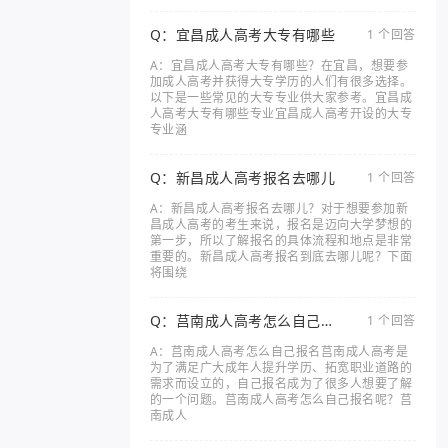
Q：宜昌成人高考大专有哪些
1 个回答
A：宜昌成人高考大专有哪些？在宜昌，想要参
加成人高考并获得大专学历的人们有很多选择。
以下是一些常见的大专专业供大家参考。宜昌成
人高考大专有哪些专业宜昌成人高考开设的大专
专业涵
Q：新昌成人高考报名去哪儿
1 个回答
A：新昌成人高考报名去哪儿？对于想要参加新
昌成人高考的考生来说，报名是迈向大学梦想的
第一步，所以了解报名的具体流程和地点是非常
重要的。新昌成人高考报名到底去哪儿呢？下面
将围绕
Q：莒南成人高考怎么自己报
1 个回答
名
A：莒南成人高考怎么自己报名莒南成人高考是
为了满足广大成年人提升学历、拓宽职业道路的
需求而设立的，自己报名成为了很多人想要了解
的一个问题。莒南成人高考怎么自己报名呢？莒
南成人