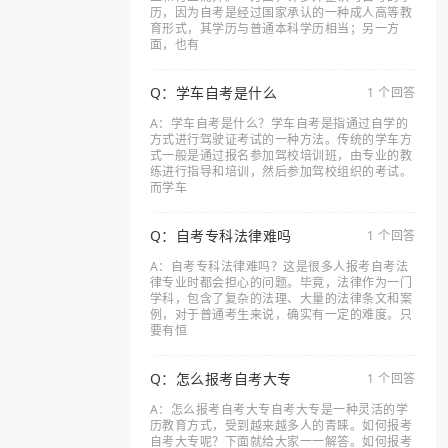
历，因为自考是经过国家承认的一种成人高等教
育形式，其学历与普通本科学历相当；另一方
面，也有
Q：学车自考是什么
1 个回答
A：学车自考是什么？学车自考是指通过自学的
方式进行驾驶证考试的一种方法。传统的学车方
式一般是通过报名参加驾校培训班，由专业的教
练进行指导和培训，然后参加驾校组织的考试。
而学车
Q：自考专科法律难吗
1 个回答
A：自考专科法律难吗？这是很多人报考自考法
律专业时都会担心的问题。毕竟，法律作为一门
学科，包含了复杂的法理、大量的法律条文和案
例，对于普通考生来说，确实有一定的难度。只
要有恒
Q：怎么报考自考大专
1 个回答
A：怎么报考自考大专自考大专是一种灵活的学
历教育方式，受到越来越多人的青睐。如何报考
自考大专呢？下面就给大家一一解答。如何报考