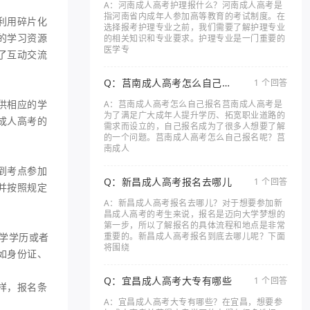
A：河南成人高考护理报什么？河南成人高考是
指河南省内成年人参加高等教育的考试制度。在
利用碎片化
选择报考护理专业之前，我们需要了解护理专业
的学习资源
的相关知识和专业要求。护理专业是一门重要的
医学专
了互动交流
Q：莒南成人高考怎么自己报
1 个回答
名
供相应的学
A：莒南成人高考怎么自己报名莒南成人高考是
为了满足广大成年人提升学历、拓宽职业道路的
成人高考的
需求而设立的，自己报名成为了很多人想要了解
的一个问题。莒南成人高考怎么自己报名呢？莒
南成人
到考点参加
Q：新昌成人高考报名去哪儿
1 个回答
并按照规定
A：新昌成人高考报名去哪儿？对于想要参加新
昌成人高考的考生来说，报名是迈向大学梦想的
第一步，所以了解报名的具体流程和地点是非常
学学历或者
重要的。新昌成人高考报名到底去哪儿呢？下面
将围绕
如身份证、
Q：宜昌成人高考大专有哪些
1 个回答
样，报名条
A：宜昌成人高考大专有哪些？在宜昌，想要参