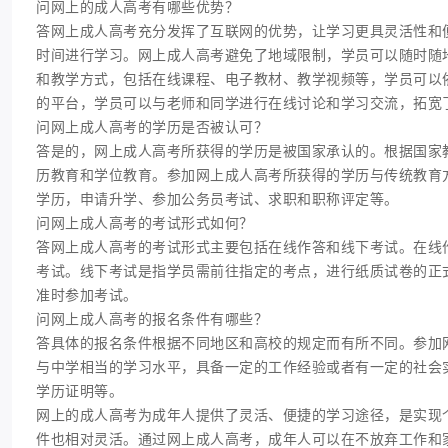
问网上的成人高考有哪些优势？
答网上成人高考充分发挥了互联网的优势，让学习更具灵活性和
时间进行学习。网上成人高考避免了地域限制，学员可以随时随
和教学方式，包括在线课程、电子教材、教学视频等，学员可以
的平台，学员可以与老师和同学进行在线讨论和学习交流，拓宽
问网上成人高考的学历是否被认可？
答是的，网上成人高考所获得的学历是被国家承认的。根据国家
历教育和学位教育。参加网上成人高考所获得的学历与传统教育
学历，申请升学、参加公务员考试、求职和职称评定等。
问网上成人高考的考试形式如何？
答网上成人高考的考试形式主要包括在线作答和线下考试。在线
考试。线下考试是指学员需前往指定的考点，进行纸质试卷的正
准时参加考试。
问网上成人高考的报名条件有哪些？
答具体的报名条件根据不同地区和高校的规定而有所不同。参加
与中学相当的学习水平，具备一定的工作经验或者有一定的社会
学历证明等。
网上的成人高考为成年人提供了灵活、便捷的学习途径，是实现
件也相对灵活。通过网上成人高考，成年人可以在不放弃工作和