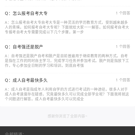
Q：怎么报考自考大专
1 个回答
A：怎么报考自考大专自考大专是一种灵活的学历教育方式，受到越来越多
人的青睐。如何报考自考大专呢？下面就给大家一一解答。如何报考自考大
专报考自考大专需要完成以下几个步骤。第一步
Q：自考强还是脱产
1 个回答
A：自考强还是脱产自考和脱产是目前普遍用于继续教育的两种方式。自考
是指在工作的同时自主学习，完成学习任务并参加考试。脱产则是指放下工
作，专心参加全日制的学习和培训。到底自考强
Q：成人自考最快多久
1 个回答
A：成人自考是指成年人利用自学的方式进行考试的一种途径。很多人对于
成人自考速度存在疑惑，究竟最快多久可以完成全部学业呢？下面我将就这
个问题进行解答。成人自考最快多久可以完成全
感谢你浏览了全部内容~
全部频道：