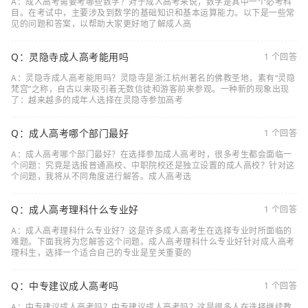
A：成人高考需要考哪些数学？对于成人高考来说，数学是其中一个必考科
目。在考试中，主要涉及到数学的基础知识和基本运算能力。以下是一些常
见的问题和答案，以帮助大家更好地了解成人高
Q：灵隐寺成人高考能用吗
1 个回答
A：灵隐寺成人高考能用吗？灵隐寺是浙江杭州著名的佛教圣地，素有“灵隐
梵宫”之称，自古以来吸引着无数信徒和游客前来参观。一种新的现象出现
了：越来越多的成年人选择在灵隐寺参加高考
Q：成人高考哪个部门最好
1 个回答
A：成人高考哪个部门最好？在选择参加成人高考时，很多考生都会面临一
个问题：究竟是选报普通高校、中职院校还是独立设置的成人高校？针对这
个问题，我将从不同角度进行解答。成人高考选
Q：成人高考理科什么专业好
1 个回答
A：成人高考理科什么专业好？这是许多成人高考生在选择专业时所面临的
难题。下面我将为您解答这个问题。成人高考理科什么专业好针对成人高考
理科生，选择一个适合自己的专业是至关重要的
Q：中专建议成人高考吗
1 个回答
A：中专建议成人高考吗？中专建议成人高考吗？这是很多人在选择继续教