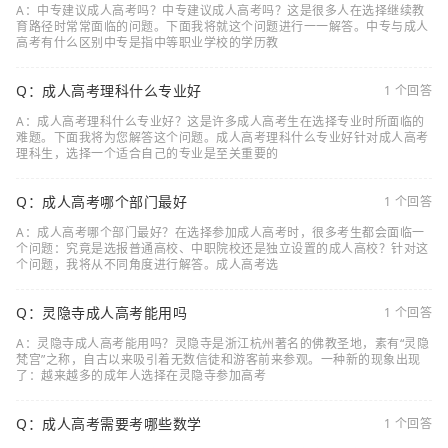
A：中专建议成人高考吗？中专建议成人高考吗？这是很多人在选择继续教
育路径时常常面临的问题。下面我将就这个问题进行一一解答。中专与成人
高考有什么区别中专是指中等职业学校的学历教
Q：成人高考理科什么专业好
1 个回答
A：成人高考理科什么专业好？这是许多成人高考生在选择专业时所面临的
难题。下面我将为您解答这个问题。成人高考理科什么专业好针对成人高考
理科生，选择一个适合自己的专业是至关重要的
Q：成人高考哪个部门最好
1 个回答
A：成人高考哪个部门最好？在选择参加成人高考时，很多考生都会面临一
个问题：究竟是选报普通高校、中职院校还是独立设置的成人高校？针对这
个问题，我将从不同角度进行解答。成人高考选
Q：灵隐寺成人高考能用吗
1 个回答
A：灵隐寺成人高考能用吗？灵隐寺是浙江杭州著名的佛教圣地，素有“灵隐
梵宫”之称，自古以来吸引着无数信徒和游客前来参观。一种新的现象出现
了：越来越多的成年人选择在灵隐寺参加高考
Q：成人高考需要考哪些数学
1 个回答