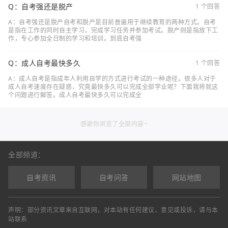
Q：自考强还是脱产
1 个回答
A：自考强还是脱产自考和脱产是目前普遍用于继续教育的两种方式。自考
是指在工作的同时自主学习，完成学习任务并参加考试。脱产则是指放下工
作，专心参加全日制的学习和培训。到底自考强
Q：成人自考最快多久
1 个回答
A：成人自考是指成年人利用自学的方式进行考试的一种途径。很多人对于
成人自考速度存在疑惑，究竟最快多久可以完成全部学业呢？下面我将就这
个问题进行解答。成人自考最快多久可以完成全
感谢你浏览了全部内容~
全部频道：
自考资讯
自考问答
网站地图
声明：部分资讯文章来自互联网，对本站有任何建议、意见或投诉，请与本
站联系