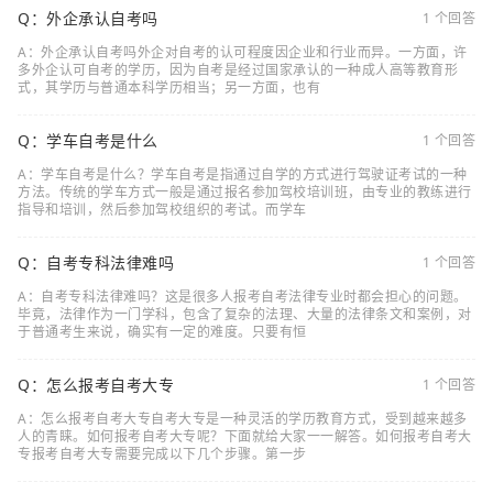
Q：外企承认自考吗
1 个回答
A：外企承认自考吗外企对自考的认可程度因企业和行业而异。一方面，许
多外企认可自考的学历，因为自考是经过国家承认的一种成人高等教育形
式，其学历与普通本科学历相当；另一方面，也有
Q：学车自考是什么
1 个回答
A：学车自考是什么？学车自考是指通过自学的方式进行驾驶证考试的一种
方法。传统的学车方式一般是通过报名参加驾校培训班，由专业的教练进行
指导和培训，然后参加驾校组织的考试。而学车
Q：自考专科法律难吗
1 个回答
A：自考专科法律难吗？这是很多人报考自考法律专业时都会担心的问题。
毕竟，法律作为一门学科，包含了复杂的法理、大量的法律条文和案例，对
于普通考生来说，确实有一定的难度。只要有恒
Q：怎么报考自考大专
1 个回答
A：怎么报考自考大专自考大专是一种灵活的学历教育方式，受到越来越多
人的青睐。如何报考自考大专呢？下面就给大家一一解答。如何报考自考大
专报考自考大专需要完成以下几个步骤。第一步