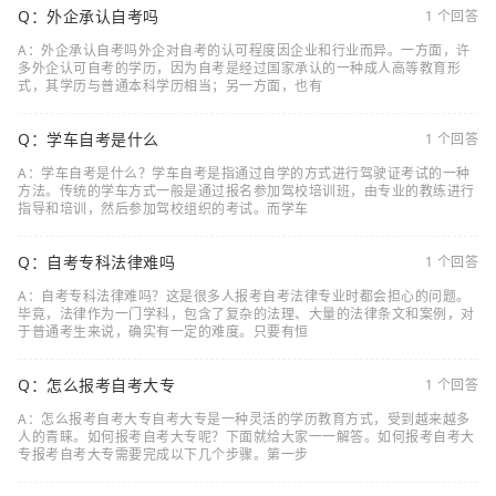
Q：外企承认自考吗
1 个回答
A：外企承认自考吗外企对自考的认可程度因企业和行业而异。一方面，许
多外企认可自考的学历，因为自考是经过国家承认的一种成人高等教育形
式，其学历与普通本科学历相当；另一方面，也有
Q：学车自考是什么
1 个回答
A：学车自考是什么？学车自考是指通过自学的方式进行驾驶证考试的一种
方法。传统的学车方式一般是通过报名参加驾校培训班，由专业的教练进行
指导和培训，然后参加驾校组织的考试。而学车
Q：自考专科法律难吗
1 个回答
A：自考专科法律难吗？这是很多人报考自考法律专业时都会担心的问题。
毕竟，法律作为一门学科，包含了复杂的法理、大量的法律条文和案例，对
于普通考生来说，确实有一定的难度。只要有恒
Q：怎么报考自考大专
1 个回答
A：怎么报考自考大专自考大专是一种灵活的学历教育方式，受到越来越多
人的青睐。如何报考自考大专呢？下面就给大家一一解答。如何报考自考大
专报考自考大专需要完成以下几个步骤。第一步