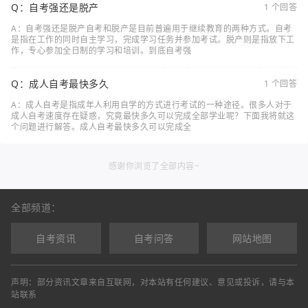
Q：自考强还是脱产
1 个回答
A：自考强还是脱产自考和脱产是目前普遍用于继续教育的两种方式。自考
是指在工作的同时自主学习，完成学习任务并参加考试。脱产则是指放下工
作，专心参加全日制的学习和培训。到底自考强
Q：成人自考最快多久
1 个回答
A：成人自考是指成年人利用自学的方式进行考试的一种途径。很多人对于
成人自考速度存在疑惑，究竟最快多久可以完成全部学业呢？下面我将就这
个问题进行解答。成人自考最快多久可以完成全
感谢你浏览了全部内容~
全部频道：
自考资讯
自考问答
网站地图
声明：部分资讯文章来自互联网，对本站有任何建议、意见或投诉，请与本
站联系